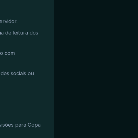
ervidor.
a de leitura dos
to com
des sociais ou
evisões para Copa