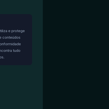
tiliza e protege
 e conteúdos
conformidade
ncontra tudo
os.