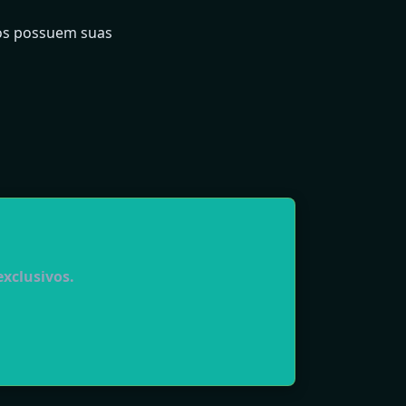
ços possuem suas
xclusivos.