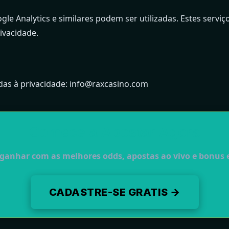
e Analytics e similares podem ser utilizadas. Estes servi
rivacidade.
das à privacidade:
info@raxcasino.com
Comece a Apostar Agora
ganhar com as melhores odds, apostas ao vivo e bonus e
CADASTRE-SE GRATIS →