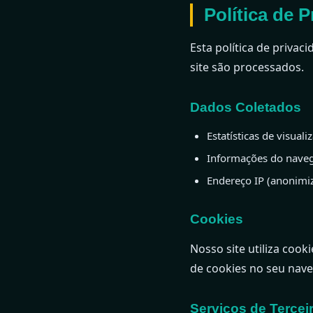
Política de 
Esta política de priva
site são processados.
Dados Coletados
Estatísticas de visual
Informações do naveg
Endereço IP (anonimi
Cookies
Nosso site utiliza coo
de cookies no seu nave
Serviços de Tercei