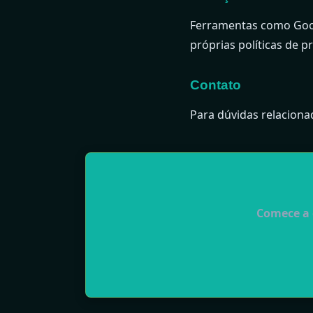
Ferramentas como Googl
próprias políticas de p
Contato
Para dúvidas relaciona
Comece a 