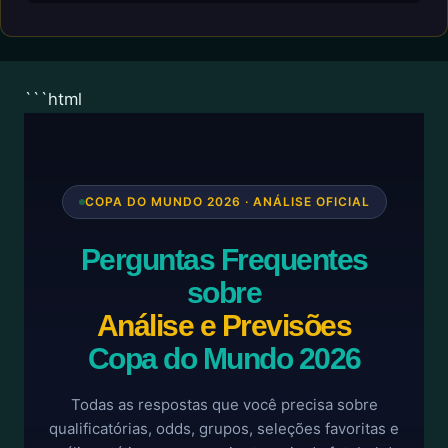
```html
COPA DO MUNDO 2026 · ANÁLISE OFICIAL
Perguntas Frequentes
sobre
Análise e Previsões
Copa do Mundo 2026
Todas as respostas que você precisa sobre
qualificatórias, odds, grupos, seleções favoritas e