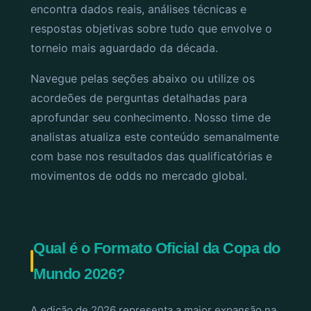
encontra dados reais, análises técnicas e
respostas objetivas sobre tudo que envolve o
torneio mais aguardado da década.
Navegue pelas seções abaixo ou utilize os
acordeões de perguntas detalhadas para
aprofundar seu conhecimento. Nosso time de
analistas atualiza este conteúdo semanalmente
com base nos resultados das qualificatórias e
movimentos de odds no mercado global.
Qual é o Formato Oficial da Copa do
Mundo 2026?
A edição de 2026 representa a maior expansão na