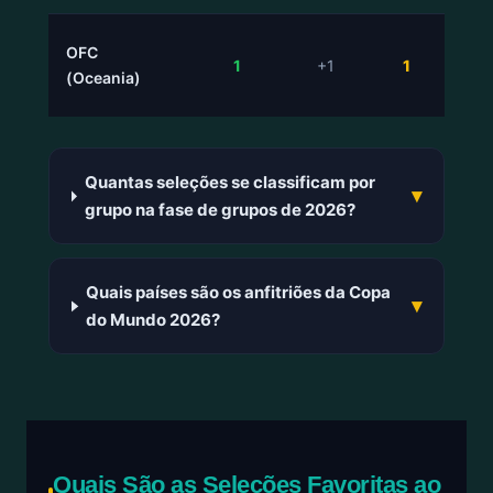
Nov
OFC
1
+1
1
Zelâ
(Oceania)
Aust
Quantas seleções se classificam por
▾
grupo na fase de grupos de 2026?
Quais países são os anfitriões da Copa
▾
do Mundo 2026?
Quais São as Seleções Favoritas ao