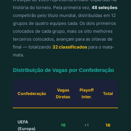
história do torneio. Pela primeira vez,
48 seleções
competirão pelo título mundial, distribuídas em 12
grupos de quatro equipes cada. Os dois primeiros
colocados de cada grupo, mais os oito melhores
terceiros colocados, avançam para as oitavas de
final — totalizando
32 classificados
para o mata-
mata.
Distribuição de Vagas por Confederação
Sel
Vagas
Playoff
Confederação
Total
de
Diretas
Inter.
Des
Fran
UEFA
Ingl
16
+1
16
(Europa)
Espa