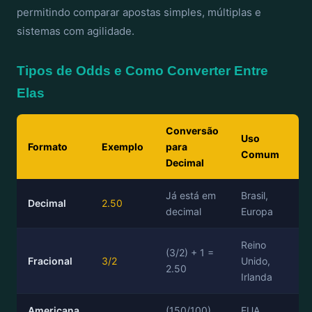
permitindo comparar apostas simples, múltiplas e
sistemas com agilidade.
Tipos de Odds e Como Converter Entre
Elas
Conversão
Uso
Formato
Exemplo
para
Comum
Decimal
Já está em
Brasil,
Decimal
2.50
decimal
Europa
Reino
(3/2) + 1 =
Fracional
3/2
Unido,
2.50
Irlanda
Americana
(150/100)
EUA,