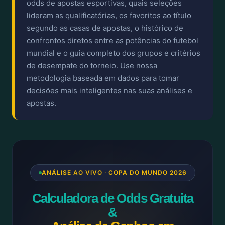
odds de apostas esportivas, quais seleções
lideram as qualificatórias, os favoritos ao título
segundo as casas de apostas, o histórico de
confrontos diretos entre as potências do futebol
mundial e o guia completo dos grupos e critérios
de desempate do torneio. Use nossa
metodologia baseada em dados para tomar
decisões mais inteligentes nas suas análises e
apostas.
ANÁLISE AO VIVO · COPA DO MUNDO 2026
Calculadora de Odds Gratuita
&