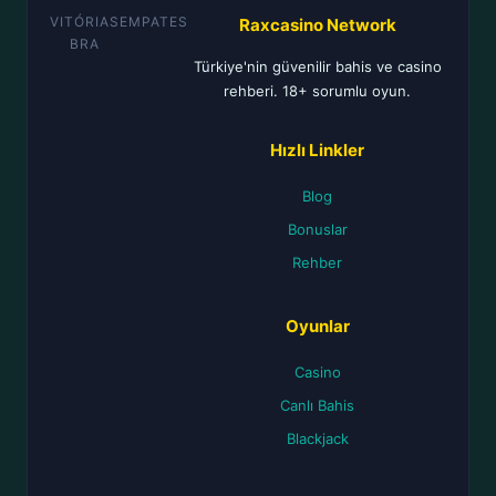
VITÓRIAS
EMPATES
Raxcasino Network
BRA
Türkiye'nin güvenilir bahis ve casino
rehberi. 18+ sorumlu oyun.
Hızlı Linkler
Blog
Bonuslar
Rehber
Oyunlar
Casino
Canlı Bahis
Blackjack