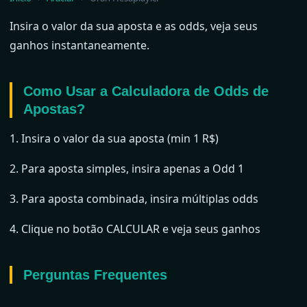
Insira o valor da sua aposta e as odds, veja seus
ganhos instantaneamente.
Como Usar a Calculadora de Odds de
Apostas?
1. Insira o valor da sua aposta (min 1 R$)
2. Para aposta simples, insira apenas a Odd 1
3. Para aposta combinada, insira múltiplas odds
4. Clique no botão CALCULAR e veja seus ganhos
Perguntas Frequentes