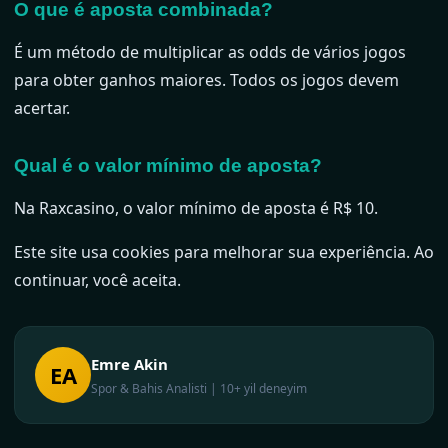
O que é aposta combinada?
É um método de multiplicar as odds de vários jogos
para obter ganhos maiores. Todos os jogos devem
acertar.
Qual é o valor mínimo de aposta?
Na Raxcasino, o valor mínimo de aposta é R$ 10.
Este site usa cookies para melhorar sua experiência. Ao
continuar, você aceita.
Emre Akin
EA
Spor & Bahis Analisti | 10+ yil deneyim