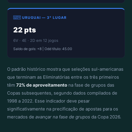
🇺🇾 URUGUAI — 3° LUGAR
22 pts
6V · 4E · 2D em 12 jogos
Saldo de gols: +8 | Odd título: 45.00
O padrão histórico mostra que seleções sul-americanas
que terminam as Eliminatórias entre os três primeiros
têm
72% de aproveitamento
na fase de grupos das
Copas subsequentes, segundo dados compilados de
1998 a 2022. Esse indicador deve pesar
significativamente na precificação de apostas para os
mercados de
avançar na fase de grupos
da Copa 2026.