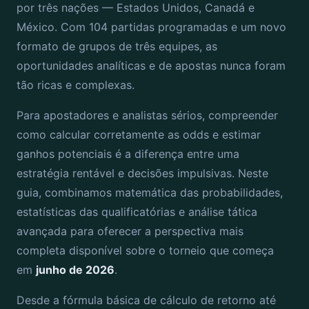
por três nações — Estados Unidos, Canadá e
México. Com 104 partidas programadas e um novo
formato de grupos de três equipes, as
oportunidades analíticas e de apostas nunca foram
tão ricas e complexas.
Para apostadores e analistas sérios, compreender
como calcular corretamente as odds e estimar
ganhos potenciais é a diferença entre uma
estratégia rentável e decisões impulsivas. Neste
guia, combinamos matemática das probabilidades,
estatísticas das qualificatórias e análise tática
avançada para oferecer a perspectiva mais
completa disponível sobre o torneio que começa
em
junho de 2026
.
Desde a fórmula básica de cálculo de retorno até