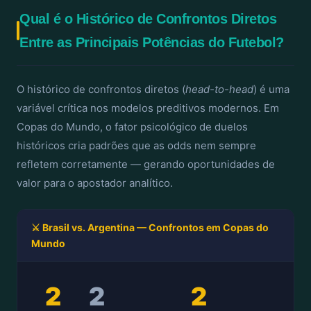
Qual é o Histórico de Confrontos Diretos
Entre as Principais Potências do Futebol?
O histórico de confrontos diretos (
head-to-head
) é uma
variável crítica nos modelos preditivos modernos. Em
Copas do Mundo, o fator psicológico de duelos
históricos cria padrões que as odds nem sempre
refletem corretamente — gerando oportunidades de
valor para o apostador analítico.
⚔️ Brasil vs. Argentina — Confrontos em Copas do
Mundo
2
2
2