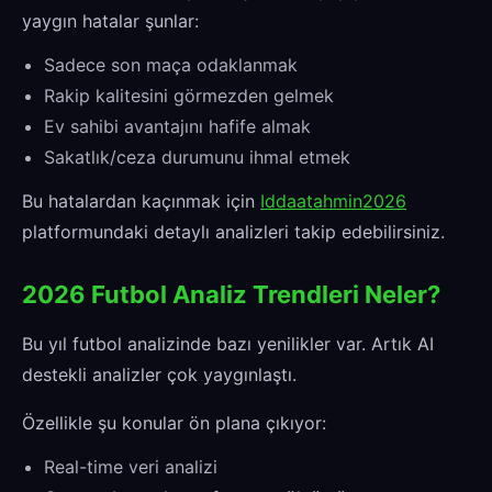
yaygın hatalar şunlar:
Sadece son maça odaklanmak
Rakip kalitesini görmezden gelmek
Ev sahibi avantajını hafife almak
Sakatlık/ceza durumunu ihmal etmek
Bu hatalardan kaçınmak için
Iddaatahmin2026
platformundaki detaylı analizleri takip edebilirsiniz.
2026 Futbol Analiz Trendleri Neler?
Bu yıl futbol analizinde bazı yenilikler var. Artık AI
destekli analizler çok yaygınlaştı.
Özellikle şu konular ön plana çıkıyor:
Real-time veri analizi