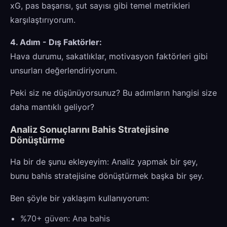
xG, pas başarısı, şut sayısı gibi temel metrikleri
karşılaştırıyorum.
4. Adım - Dış Faktörler:
Hava durumu, sakatlıklar, motivasyon faktörleri gibi
unsurları değerlendiriyorum.
Peki siz ne düşünüyorsunuz? Bu adımların hangisi size
daha mantıklı geliyor?
Analiz Sonuçlarını Bahis Stratejisine
Dönüştürme
Ha bir de şunu ekleyeyim: Analiz yapmak bir şey,
bunu bahis stratejisine dönüştürmek başka bir şey.
Ben şöyle bir yaklaşım kullanıyorum:
%70+ güven: Ana bahis