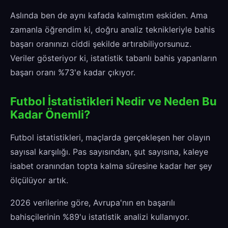
Aslında ben de aynı kafada kalmıştım eskiden. Ama
zamanla öğrendim ki, doğru analiz teknikleriyle bahis
başarı oranınızı ciddi şekilde artırabiliyorsunuz.
Veriler gösteriyor ki, istatistik tabanlı bahis yapanların
başarı oranı %73'e kadar çıkıyor.
Futbol İstatistikleri Nedir ve Neden Bu
Kadar Önemli?
Futbol istatistikleri, maçlarda gerçekleşen her olayın
sayısal karşılığı. Pas sayısından, şut sayısına, kaleye
isabet oranından topta kalma süresine kadar her şey
ölçülüyor artık.
2026 verilerine göre, Avrupa'nın en başarılı
bahisçilerinin %89'u istatistik analizi kullanıyor.