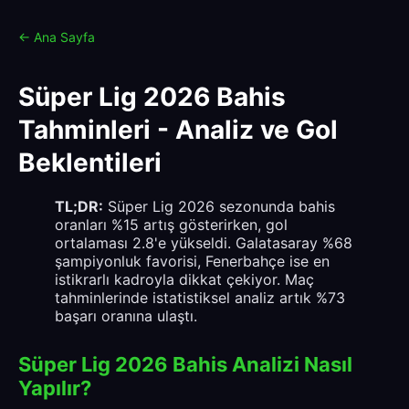
← Ana Sayfa
Süper Lig 2026 Bahis
Tahminleri - Analiz ve Gol
Beklentileri
TL;DR:
Süper Lig 2026 sezonunda bahis
oranları %15 artış gösterirken, gol
ortalaması 2.8'e yükseldi. Galatasaray %68
şampiyonluk favorisi, Fenerbahçe ise en
istikrarlı kadroyla dikkat çekiyor. Maç
tahminlerinde istatistiksel analiz artık %73
başarı oranına ulaştı.
Süper Lig 2026 Bahis Analizi Nasıl
Yapılır?