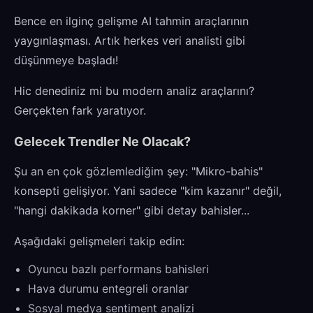
Bence en ilginç gelişme AI tahmin araçlarının
yaygınlaşması. Artık herkes veri analisti gibi
düşünmeye başladı!
Hic denediniz mi bu modern analiz araçlarını?
Gerçekten fark yaratıyor.
Gelecek Trendler Ne Olacak?
Şu an en çok gözlemlediğim şey: "Mikro-bahis"
konsepti gelişiyor. Yani sadece "kim kazanır" değil,
"hangi dakikada korner" gibi detay bahisler...
Aşağıdaki gelişmeleri takip edin:
Oyuncu bazlı performans bahisleri
Hava durumu entegreli oranlar
Sosyal medya sentiment analizi