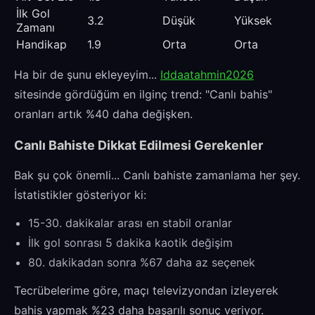
İlk Gol
3.2
Düşük
Yüksek
Zamanı
Handikap
1.9
Orta
Orta
Ha bir de şunu ekleyeyim...
Iddaatahmin2026
sitesinde gördüğüm en ilginç trend: "Canlı bahis"
oranları artık %40 daha değişken.
Canlı Bahiste Dikkat Edilmesi Gerekenler
Bak şu çok önemli... Canlı bahiste zamanlama her şey.
İstatistikler gösteriyor ki:
15-30. dakikalar arası en stabil oranlar
İlk gol sonrası 5 dakika kaotik değişim
80. dakikadan sonra %67 daha az seçenek
Tecrübelerime göre, maçı televizyondan izleyerek
bahis yapmak %23 daha başarılı sonuç veriyor.