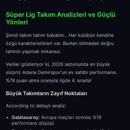
Süper Lig Takım Analizleri ve Güçlü
Yönleri
Şimdi takım takım bakalım... Her kulübün kendine
özgü karakteristikleri var. Bunları bilmeden doğru
tahmin yapmak imkansız.
Veriler gösteriyor ki, 2026 sezonunda en büyük
sürpriz Adana Demirspor'un ev sahibi performansı.
%78 puan alma oranıyla ligde 4. sırada!
Büyük Takımların Zayıf Noktaları
According to detaylı analiz:
Galatasaray:
Avrupa maçları sonrası %19
performans düşüşü