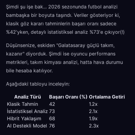
Şimdi şu işe bak... 2026 sezonunda futbol analizi
bambaşka bir boyuta taşındı. Veriler gösteriyor ki,
klasik göz kararı tahminlerin başarı oranı sadece
%42'yken, detaylı istatistiksel analiz %73'e çıkıyor(!)
Düşünsenize, eskiden "Galatasaray güçlü takım,
kazanır" diyorduk. Şimdi ise oyuncu performans
metrikleri, takım kimyası analizi, hatta hava durumu
bile hesaba katılıyor.
Aşağıdaki tabloyu inceleyin:
Analiz Türü
Başarı Oranı (%)
Ortalama Getiri
Klasik Tahmin
42
1.2x
İstatistiksel Analiz
73
2.1x
Hibrit Yaklaşım
68
1.9x
AI Destekli Model
76
2.3x