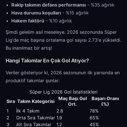
Rakip takımın defans performansı
- %35 ağırlık
Hava durumu koşulları
- %15 ağırlık
Hakem faktörü
- %10 ağırlık
Şimdi gelelim asıl meseleye. 2026 sezonunda Süper
Lig'de maç başına ortalama gol sayısı 2.73'e yükseldi.
Bu inanılmaz bir artış!
Hangi Takımlar En Çok Gol Atıyor?
Veriler gösteriyor ki, 2026 sezonunun ilk yarısında en
produktif takımlar şunlar:
Süper Lig 2026 Gol İstatistikleri
Maç Başı Gol
Başarı Oranı
Sıra
Takım Kategorisi
Ort.
(%)
1
İlk 4 Takım
2.8
78%
2
Orta Sıra Takımlar
1.9
65%
3
Alt Sıra Takımlar
1.2
45%