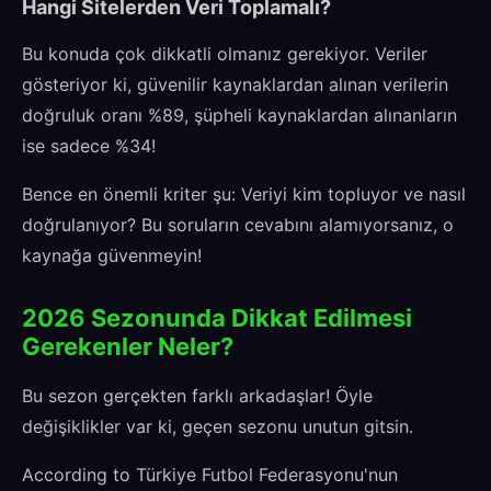
Hangi Sitelerden Veri Toplamalı?
Bu konuda çok dikkatli olmanız gerekiyor. Veriler
gösteriyor ki, güvenilir kaynaklardan alınan verilerin
doğruluk oranı %89, şüpheli kaynaklardan alınanların
ise sadece %34!
Bence en önemli kriter şu: Veriyi kim topluyor ve nasıl
doğrulanıyor? Bu soruların cevabını alamıyorsanız, o
kaynağa güvenmeyin!
2026 Sezonunda Dikkat Edilmesi
Gerekenler Neler?
Bu sezon gerçekten farklı arkadaşlar! Öyle
değişiklikler var ki, geçen sezonu unutun gitsin.
According to Türkiye Futbol Federasyonu'nun