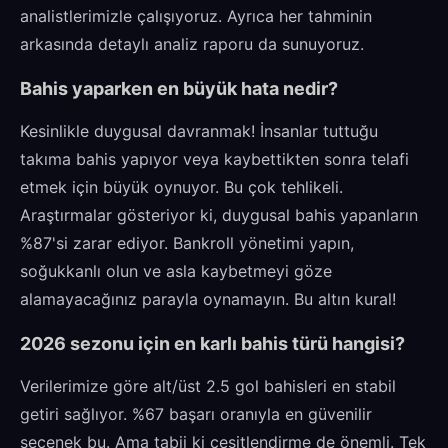
analistlerimizle çalışıyoruz. Ayrıca her tahminin
arkasında detaylı analiz raporu da sunuyoruz.
Bahis yaparken en büyük hata nedir?
Kesinlikle duygusal davranmak! İnsanlar tuttuğu
takıma bahis yapıyor veya kaybettikten sonra telafi
etmek için büyük oynuyor. Bu çok tehlikeli.
Araştırmalar gösteriyor ki, duygusal bahis yapanların
%87'si zarar ediyor. Bankroll yönetimi yapın,
soğukkanlı olun ve asla kaybetmeyi göze
alamayacağınız parayla oynamayın. Bu altın kural!
2026 sezonu için en karlı bahis türü hangisi?
Verilerimize göre alt/üst 2.5 gol bahisleri en stabil
getiri sağlıyor. %67 başarı oranıyla en güvenilir
seçenek bu. Ama tabii ki çeşitlendirme de önemli. Tek