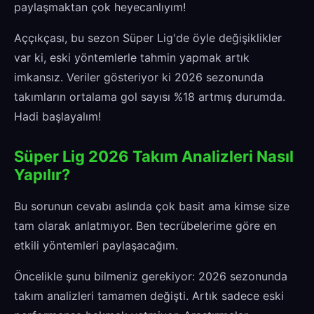
paylaşmaktan çok heyecanlıyım!
Aççıkçası, bu sezon Süper Lig'de öyle değişiklikler
var ki, eski yöntemlerle tahmin yapmak artık
imkansız. Veriler gösteriyor ki 2026 sezonunda
takımların ortalama gol sayısı %18 artmış durumda.
Hadi başlayalım!
Süper Lig 2026 Takım Analizleri Nasıl
Yapılır?
Bu sorunun cevabı aslında çok basit ama kimse size
tam olarak anlatmıyor. Ben tecrübelerime göre en
etkili yöntemleri paylaşacağım.
Öncelikle şunu bilmeniz gerekiyor: 2026 sezonunda
takım analizleri tamamen değişti. Artık sadece eski