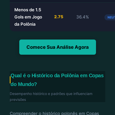
Menos de 1.5
2.75
Gols em Jogo
36.4%
NEU
da Polônia
Comece Sua Análise Agora
Qual é o Histórico da Polônia em Copas
do Mundo?
Desempenho histórico e padrões que influenciam
previsões
Compreender o histórico polonês em Copas