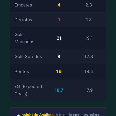
Empates
4
2.8
Derrotas
1
1.8
Gols
21
19.1
Marcados
Gols Sofridos
8
12.3
19
Pontos
18.4
xG (Expected
18.7
17.9
Goals)
Insight do Analista:
A taxa de empates acima