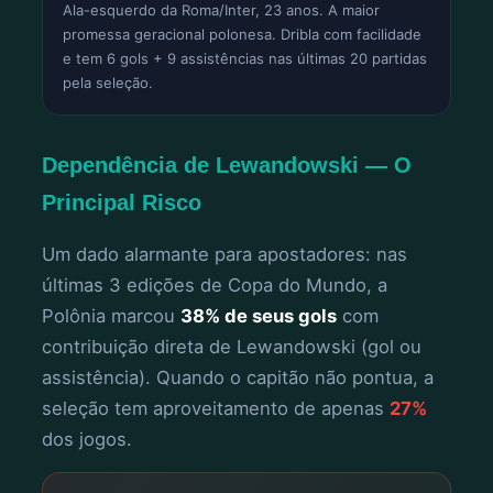
Ala-esquerdo da Roma/Inter, 23 anos. A maior
promessa geracional polonesa. Dribla com facilidade
e tem 6 gols + 9 assistências nas últimas 20 partidas
pela seleção.
Dependência de Lewandowski — O
Principal Risco
Um dado alarmante para apostadores: nas
últimas 3 edições de Copa do Mundo, a
Polônia marcou
38% de seus gols
com
contribuição direta de Lewandowski (gol ou
assistência). Quando o capitão não pontua, a
seleção tem aproveitamento de apenas
27%
dos jogos.