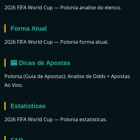
2026 FIFA World Cup — Polonia analise do elenco.
Forma Atual
2026 FIFA World Cup — Polonia forma atual.
🎰 Dicas de Apostas
Polonia (Guia de Apostas): Analise de Odds + Apostas
Ao Vivo.
Estatisticas
2026 FIFA World Cup — Polonia estatisticas.