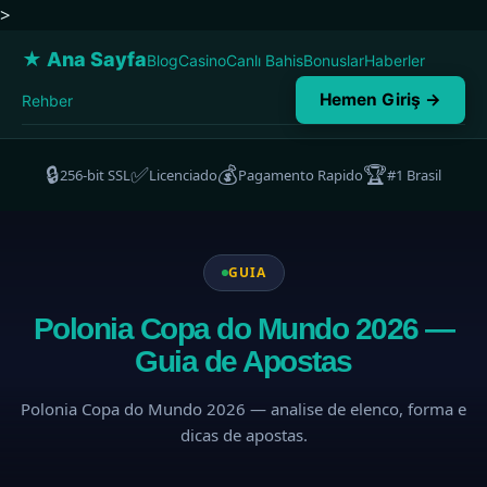
>
★ Ana Sayfa
Blog
Casino
Canlı Bahis
Bonuslar
Haberler
Hemen Giriş →
Rehber
🔒
✅
💰
🏆
256-bit SSL
Licenciado
Pagamento Rapido
#1 Brasil
GUIA
Polonia Copa do Mundo 2026 —
Guia de Apostas
Polonia Copa do Mundo 2026 — analise de elenco, forma e
dicas de apostas.