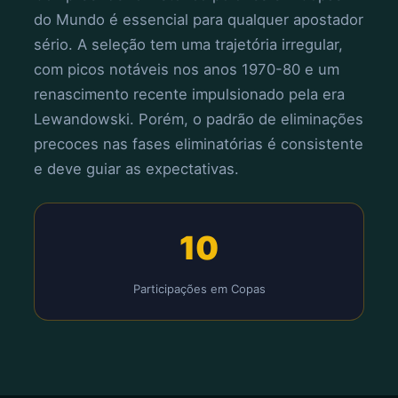
do Mundo é essencial para qualquer apostador
sério. A seleção tem uma trajetória irregular,
com picos notáveis nos anos 1970-80 e um
renascimento recente impulsionado pela era
Lewandowski. Porém, o padrão de eliminações
precoces nas fases eliminatórias é consistente
e deve guiar as expectativas.
10
Participações em Copas