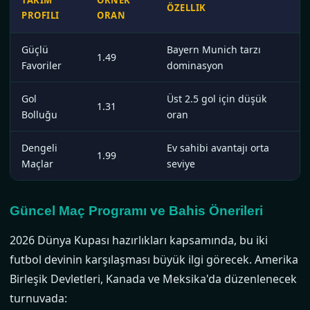
TAKIM
ÖRNEK
ÖZELLIK
PROFILI
ORAN
Güçlü
Bayern Munich tarzı
1.49
Favoriler
dominasyon
Gol
Üst 2.5 gol için düşük
1.31
Bolluğu
oran
Dengeli
Ev sahibi avantajı orta
1.99
Maçlar
seviye
Güncel Maç Programı ve Bahis Önerileri
2026 Dünya Kupası hazırlıkları kapsamında, bu iki
futbol devinin karşılaşması büyük ilgi görecek. Amerika
Birleşik Devletleri, Kanada ve Meksika'da düzenlenecek
turnuvada: