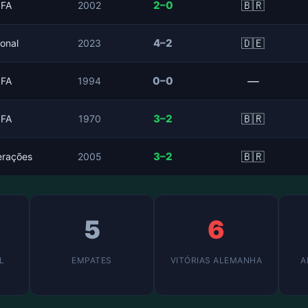
2–0
🇧🇷
IFA
2002
4–2
🇩🇪
ional
2023
0–0
—
IFA
1994
3–2
🇧🇷
IFA
1970
3–2
🇧🇷
erações
2005
5
6
L
EMPATES
VITÓRIAS ALEMANHA
A