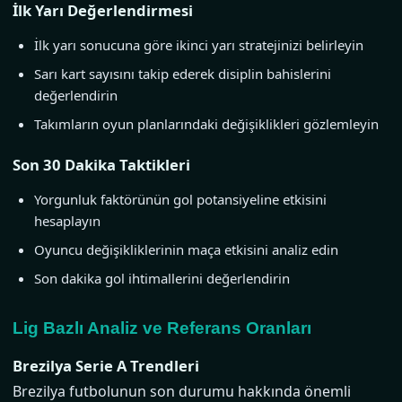
İlk Yarı Değerlendirmesi
İlk yarı sonucuna göre ikinci yarı stratejinizi belirleyin
Sarı kart sayısını takip ederek disiplin bahislerini
değerlendirin
Takımların oyun planlarındaki değişiklikleri gözlemleyin
Son 30 Dakika Taktikleri
Yorgunluk faktörünün gol potansiyeline etkisini
hesaplayın
Oyuncu değişikliklerinin maça etkisini analiz edin
Son dakika gol ihtimallerini değerlendirin
Lig Bazlı Analiz ve Referans Oranları
Brezilya Serie A Trendleri
Brezilya futbolunun son durumu hakkında önemli