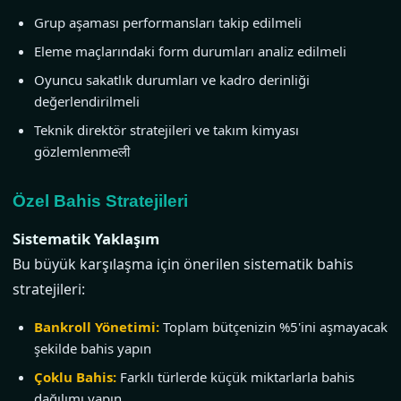
Grup aşaması performansları takip edilmeli
Eleme maçlarındaki form durumları analiz edilmeli
Oyuncu sakatlık durumları ve kadro derinliği
değerlendirilmeli
Teknik direktör stratejileri ve takım kimyası
gözlemlenmeली
Özel Bahis Stratejileri
Sistematik Yaklaşım
Bu büyük karşılaşma için önerilen sistematik bahis
stratejileri:
Bankroll Yönetimi:
Toplam bütçenizin %5'ini aşmayacak
şekilde bahis yapın
Çoklu Bahis:
Farklı türlerde küçük miktarlarla bahis
dağılımı yapın