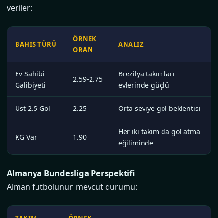
veriler:
ÖRNEK
BAHIS TÜRÜ
ANALIZ
ORAN
Ev Sahibi
Brezilya takımları
2.59-2.75
Galibiyeti
evlerinde güçlü
Üst 2.5 Gol
2.25
Orta seviye gol beklentisi
Her iki takım da gol atma
KG Var
1.90
eğiliminde
Almanya Bundesliga Perspektifi
Alman futbolunun mevcut durumu: