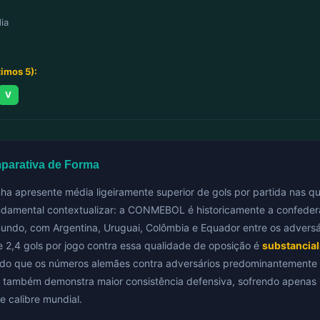
ia
imos 5):
V
mparativa de Forma
a apresente média ligeiramente superior de gols por partida nas qua
fundamental contextualizar: a CONMEBOL é historicamente a confede
undo, com Argentina, Uruguai, Colômbia e Equador entre os adversá
de 2,4 gols por jogo contra essa qualidade de oposição é
substancia
do que os números alemães contra adversários predominantemente 
l também demonstra maior consistência defensiva, sofrendo apenas 1
de calibre mundial.