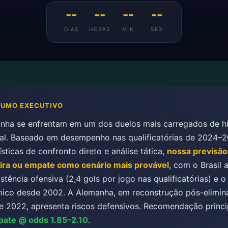
--
--
--
--
DIAS
HORAS
MIN
SEG
ESUMO EXECUTIVO
anha se enfrentam em um dos duelos mais carregados de hi
al. Baseado em desempenho nas qualificatórias de 2024–
ísticas de confronto direto e análise tática,
nossa previsão
leira ou empate como cenário mais provável
, com o Brasil
stência ofensiva (2,4 gols por jogo nas qualificatórias) e o
mico desde 2002. A Alemanha, em reconstrução pós-elimin
 2022, apresenta riscos defensivos. Recomendação princi
ate @ odds 1.85–2.10
.