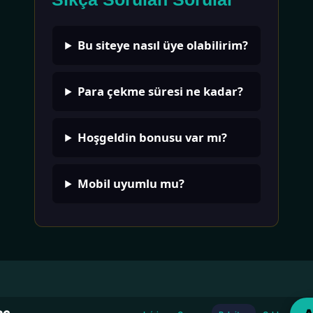
Bu siteye nasıl üye olabilirim?
Para çekme süresi ne kadar?
Hoşgeldin bonusu var mı?
Mobil uyumlu mu?