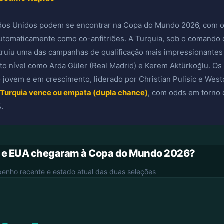
ados Unidos podem se encontrar na Copa do Mundo 2026, com 
automaticamente como co-anfitriões. A Turquia, sob o comando
truiu uma das campanhas de qualificação mais impressionante
lto nível como Arda Güler (Real Madrid) e Kerem Aktürkoğlu. O
jovem e em crescimento, liderado por Christian Pulisic e Wes
: Turquia vence ou empata (dupla chance)
, com odds em torno 
.
 e EUA chegaram à Copa do Mundo 2026?
penho recente e estado atual das duas seleções