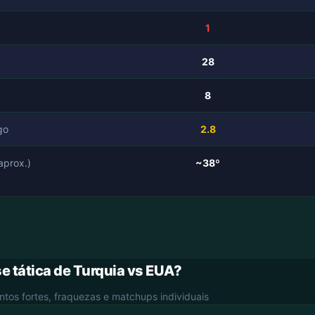
1
28
8
go
2.8
aprox.)
~38º
se tática de Turquia vs EUA?
ntos fortes, fraquezas e matchups individuais