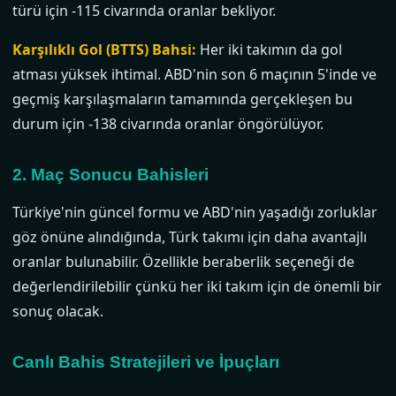
türü için -115 civarında oranlar bekliyor.
Karşılıklı Gol (BTTS) Bahsi:
Her iki takımın da gol
atması yüksek ihtimal. ABD'nin son 6 maçının 5'inde ve
geçmiş karşılaşmaların tamamında gerçekleşen bu
durum için -138 civarında oranlar öngörülüyor.
2. Maç Sonucu Bahisleri
Türkiye'nin güncel formu ve ABD'nin yaşadığı zorluklar
göz önüne alındığında, Türk takımı için daha avantajlı
oranlar bulunabilir. Özellikle beraberlik seçeneği de
değerlendirilebilir çünkü her iki takım için de önemli bir
sonuç olacak.
Canlı Bahis Stratejileri ve İpuçları