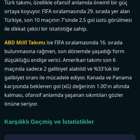
Türk takımı, özellikle ofansif anlamda önemli bir güç
ortaya koyuyor. FIFA sıralamasında 29. sırada yer alan
Türkiye, son 10 maçının 7'sinde 2.5 gol üstü görülmesi
ile dikkat çekici bir istatistiğe sahip.
ABD Millî Takımı
ise FIFA sıralamasında 16. sırada
bulunmasına rağmen, son dönemde yaşadığı form
düşüklüğü endişe verici. Amerikan takımı son 6
maçında sadece 2 galibiyet alabildi ve %33'lük bir
galibiyet oranı ile mücadele ediyor. Kanada ve Panama
karşısında beklenen gol (xG) değerinin 1.00'ın altında
kalması, ofansif anlamda yaşanan sıkıntıları gözler
önüne seriyor.
Karşılıklı Geçmiş ve İstatistikler