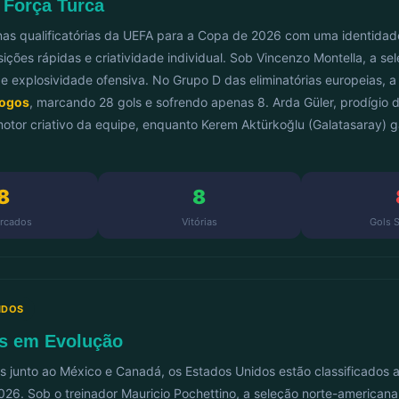
 Força Turca
nas qualificatórias da UEFA para a Copa de 2026 com uma identidade
nsições rápidas e criatividade individual. Sob Vincenzo Montella, a s
 e explosividade ofensiva. No Grupo D das eliminatórias europeias, 
jogos
, marcando 28 gols e sofrendo apenas 8. Arda Güler, prodígio 
tor criativo da equipe, enquanto Kerem Aktürkoğlu (Galatasaray) ga
8
8
rcados
Vitórias
Gols 
IDOS
es em Evolução
s junto ao México e Canadá, os Estados Unidos estão classificados
26. Sob o treinador Mauricio Pochettino, a seleção norte-americana