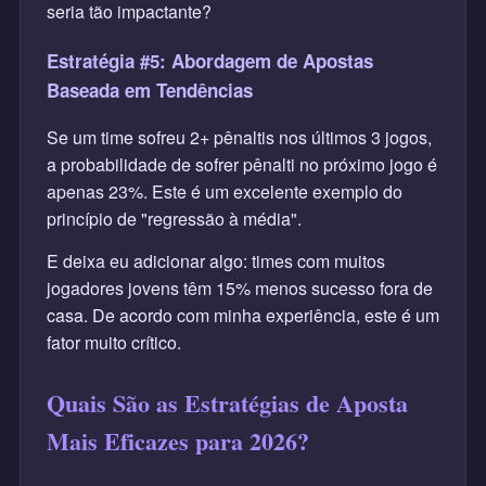
seria tão impactante?
Estratégia #5: Abordagem de Apostas
Baseada em Tendências
Se um time sofreu 2+ pênaltis nos últimos 3 jogos,
a probabilidade de sofrer pênalti no próximo jogo é
apenas 23%. Este é um excelente exemplo do
princípio de "regressão à média".
E deixa eu adicionar algo: times com muitos
jogadores jovens têm 15% menos sucesso fora de
casa. De acordo com minha experiência, este é um
fator muito crítico.
Quais São as Estratégias de Aposta
Mais Eficazes para 2026?