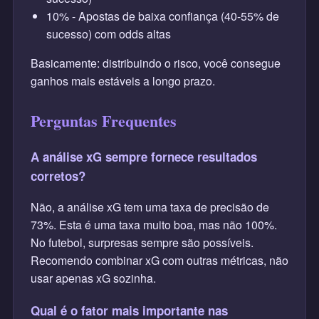
10% - Apostas de baixa confiança (40-55% de
sucesso) com odds altas
Basicamente: distribuindo o risco, você consegue
ganhos mais estáveis a longo prazo.
Perguntas Frequentes
A análise xG sempre fornece resultados
corretos?
Não, a análise xG tem uma taxa de precisão de
73%. Esta é uma taxa muito boa, mas não 100%.
No futebol, surpresas sempre são possíveis.
Recomendo combinar xG com outras métricas, não
usar apenas xG sozinha.
Qual é o fator mais importante nas