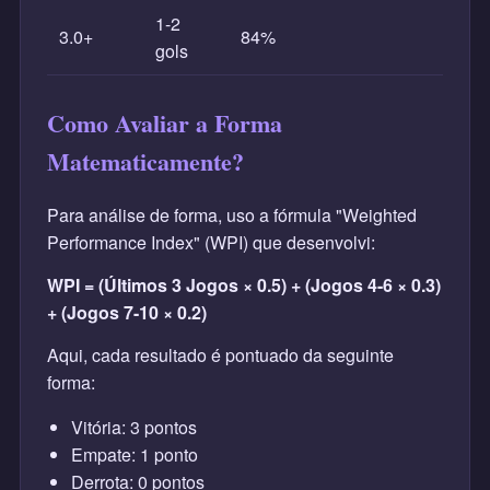
1-2
3.0+
84%
gols
Como Avaliar a Forma
Matematicamente?
Para análise de forma, uso a fórmula "Weighted
Performance Index" (WPI) que desenvolvi:
WPI = (Últimos 3 Jogos × 0.5) + (Jogos 4-6 × 0.3)
+ (Jogos 7-10 × 0.2)
Aqui, cada resultado é pontuado da seguinte
forma:
Vitória: 3 pontos
Empate: 1 ponto
Derrota: 0 pontos