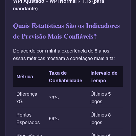
WPI Ajustado = WPI Normal × 1.15 (para
mandante)
Quais Estatísticas São os Indicadores
de Previsão Mais Confiáveis?
De acordo com minha experiência de 8 anos,
essas métricas mostram a correlação mais alta:
Taxa de
Intervalo de
Métrica
Confiabilidade
Tempo
Diferença
Últimos 5
73%
xG
jogos
Pontos
Últimos 8
69%
Esperados
jogos
Precisão de
Últimos 6