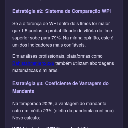
Estratégia #2: Sistema de Comparação WPI
Se a diferença de WPI entre dois times for maior
que 1.5 pontos, a probabilidade de vitória do time
superior sobe para 79%. Na minha opinião, este é
um dos indicadores mais confiáveis.
Em análises profissionais, plataformas como
Bahistahminleri2026
também utilizam abordagens
matemáticas similares.
Estratégia #3: Coeficiente de Vantagem do
Mandante
Na temporada 2026, a vantagem do mandante
caiu em média 23% (efeito da pandemia continua).
Novo cálculo: