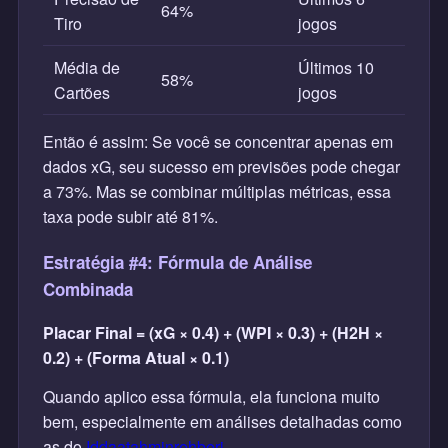
64%
Tiro
jogos
Média de
Últimos 10
58%
Cartões
jogos
Então é assim: Se você se concentrar apenas em
dados xG, seu sucesso em previsões pode chegar
a 73%. Mas se combinar múltiplas métricas, essa
taxa pode subir até 81%.
Estratégia #4: Fórmula de Análise
Combinada
Placar Final = (xG × 0.4) + (WPI × 0.3) + (H2H ×
0.2) + (Forma Atual × 0.1)
Quando aplico essa fórmula, ela funciona muito
bem, especialmente em análises detalhadas como
as do
Iddaatahminrehberi
.