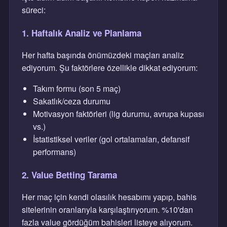
süreci:
1. Haftalık Analiz ve Planlama
Her hafta başında önümüzdeki maçları analiz
ediyorum. Şu faktörlere özellikle dikkat ediyorum:
Takım formu (son 5 maç)
Sakatlık/ceza durumu
Motivasyon faktörleri (lig durumu, avrupa kupası
vs.)
İstatistiksel veriler (gol ortalamaları, defansif
performans)
2. Value Betting Tarama
Her maç için kendi olasılık hesabımı yapıp, bahis
sitelerinin oranlarıyla karşılaştırıyorum. %10'dan
fazla value gördüğüm bahisleri listeye alıyorum.