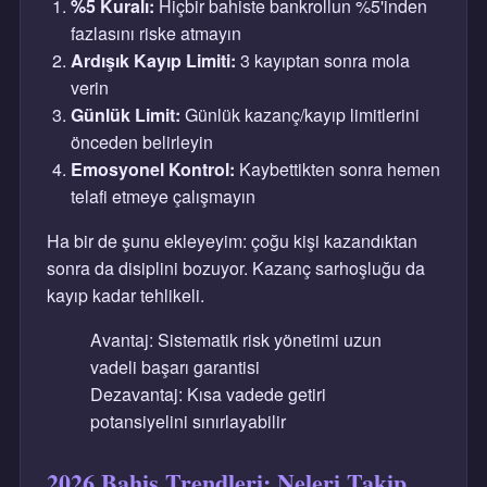
%5 Kuralı:
Hiçbir bahiste bankrollun %5'inden
fazlasını riske atmayın
Ardışık Kayıp Limiti:
3 kayıptan sonra mola
verin
Günlük Limit:
Günlük kazanç/kayıp limitlerini
önceden belirleyin
Emosyonel Kontrol:
Kaybettikten sonra hemen
telafi etmeye çalışmayın
Ha bir de şunu ekleyeyim: çoğu kişi kazandıktan
sonra da disiplini bozuyor. Kazanç sarhoşluğu da
kayıp kadar tehlikeli.
Avantaj: Sistematik risk yönetimi uzun
vadeli başarı garantisi
Dezavantaj: Kısa vadede getiri
potansiyelini sınırlayabilir
2026 Bahis Trendleri: Neleri Takip