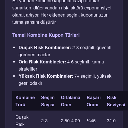
Bir yandan kombine kuponlar cazip oranlar
sunarken, diğer yandan risk faktörü exponansiyel
olarak artıyor. Her eklenen seçim, kuponunuzun
tutma şansını düşürür.
Temel Kombine Kupon Türleri
Düşük Risk Kombineler:
2-3 seçimli, güvenli
görünen maçlar
Orta Risk Kombineler:
4-6 seçimli, karma
stratejiler
Yüksek Risk Kombineler:
7+ seçimli, yüksek
getiri odaklı
Kombine
Seçim
Ortalama
Başarı
Risk
Türü
Sayısı
Oran
Oranı
Seviyesi
Düşük
2-3
2.50-4.00
%45
3/10
Risk