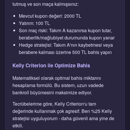
tutmuş ve son maça kalmışsınız:
Mevcut kupon değeri: 2000 TL
Yatırım: 100 TL
Son maç riski: Takım A kazanırsa kupon tutar,
beraberlik/mağlubiyet durumunda kupon yanar
Hedge stratejisi: Takım A'nın kaybetmesi veya
berabere kalması üzerine 500 TL bahis yapın
Kelly Criterion ile Optimize Bahis
Matematiksel olarak optimal bahis miktarını
hesaplama formülü. Bu sistem, uzun vadede
bankroll büyümesini maksimize ediyor.
Tecrübelerime göre, Kelly Criterion'u tam
değerinde kullanmak çok agresif. Ben %25 Kelly
stratejisi uyguluyorum - daha güvenli ama yine de
etkili.