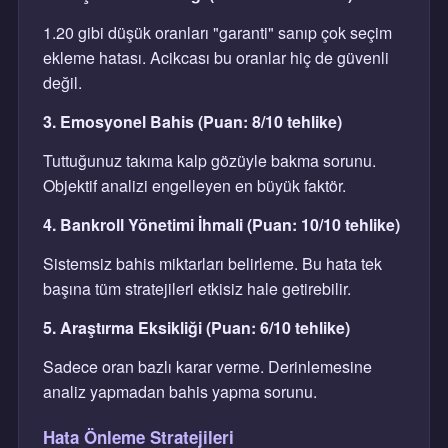
1.20 gibi düşük oranları "garanti" sanıp çok seçim
ekleme hatası. Acikcası bu oranlar hiç de güvenli
değil.
3. Emosyonel Bahis (Puan: 8/10 tehlike)
Tuttuğunuz takıma kalp gözüyle bakma sorunu.
Objektif analizi engelleyen en büyük faktör.
4. Bankroll Yönetimi İhmali (Puan: 10/10 tehlike)
Sistemsiz bahis miktarları belirleme. Bu hata tek
başına tüm stratejileri etkisiz hale getirebilir.
5. Araştırma Eksikliği (Puan: 6/10 tehlike)
Sadece oran bazlı karar verme. Derinlemesine
analiz yapmadan bahis yapma sorunu.
Hata Önleme Stratejileri