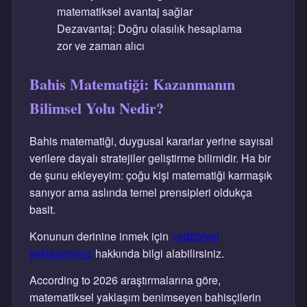
matematiksel avantaj sağlar
Dezavantaj: Doğru olasılık hesaplama
zor ve zaman alıcı
Bahis Matematiği: Kazanmanın
Bilimsel Yolu Nedir?
Bahis matematiği, duygusal kararlar yerine sayısal
verilere dayalı stratejiler geliştirme bilimidir. Ha bir
de şunu ekleyeyim: çoğu kişi matematiği karmaşık
sanıyor ama aslında temel prensipleri oldukça
basit.
Konunun derinine inmek için
>editöryel
yaklaşımımız
hakkında bilgi alabilirsiniz.
According to 2026 araştırmalarına göre,
matematiksel yaklaşım benimseyen bahisçilerin