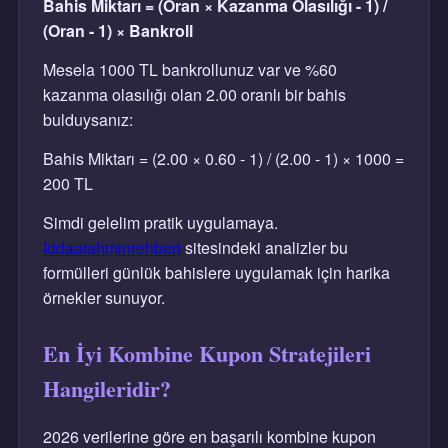
Bahis Miktarı = (Oran × Kazanma Olasılığı - 1) /
(Oran - 1) × Bankroll
Mesela 1000 TL bankrollunuz var ve %60
kazanma olasılığı olan 2.00 oranlı bir bahis
bulduysanız:
Bahis Miktarı = (2.00 × 0.60 - 1) / (2.00 - 1) × 1000 =
200 TL
Simdi gelelim pratik uygulamaya.
Iddaatahminrehberi
sitesindeki analizler bu
formülleri günlük bahislere uygulamak için harika
örnekler sunuyor.
En İyi Kombine Kupon Stratejileri
Hangileridir?
2026 verilerine göre en başarılı kombine kupon