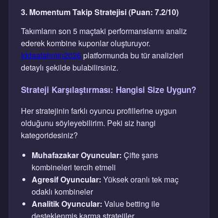
3. Momentum Takip Stratejisi (Puan: 7.2/10)
Takımların son 5 maçtaki performanslarını analiz
ederek kombine kuponlar oluşturuyor.
Iddaatahmin2026
platformunda bu tür analizleri
detaylı şekilde bulabilirsiniz.
Strateji Karşılaştırması: Hangisi Size Uygun?
Her stratejinin farklı oyuncu profillerine uygun
olduğunu söyleyebilirim. Peki siz hangi
kategoridesiniz?
Muhafazakar Oyuncular:
Çifte şans
kombineleri tercih etmeli
Agresif Oyuncular:
Yüksek oranlı tek maç
odaklı kombineler
Analitik Oyuncular:
Value betting ile
desteklenmiş karma stratejiler