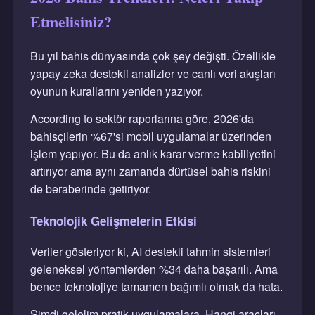
Etmelisiniz?
Bu yıl bahis dünyasında çok şey değişti. Özellikle
yapay zeka destekli analizler ve canlı veri akışları
oyunun kurallarını yeniden yazıyor.
According to sektör raporlarına göre, 2026'da
bahisçilerin %67'si mobil uygulamalar üzerinden
işlem yapıyor. Bu da anlık karar verme kabiliyetini
artırıyor ama aynı zamanda dürtüsel bahis riskini
de beraberinde getiriyor.
Teknolojik Gelişmelerin Etkisi
Veriler gösteriyor ki, AI destekli tahmin sistemleri
geleneksel yöntemlerden %34 daha başarılı. Ama
bence teknolojiye tamamen bağımlı olmak da hata.
Simdi gelelim pratik uygulamalara. Hangi araçları