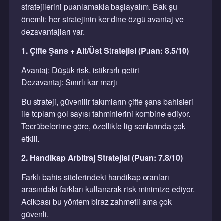
stratejilerini puanlamakla başlayalım. Bak şu
önemli: her stratejinin kendine özgü avantaj ve
dezavantajları var.
1. Çifte Şans + Alt/Üst Stratejisi (Puan: 8.5/10)
Avantaj: Düşük risk, istikrarlı getiri
Dezavantaj: Sınırlı kar marjı
Bu strateji, güvenilir takımların çifte şans bahisleri
ile toplam gol sayısı tahminlerini kombine ediyor.
Tecrübelerime göre, özellikle lig sonlarında çok
etkili.
2. Handikap Arbitraj Stratejisi (Puan: 7.8/10)
Farklı bahis sitelerindeki handikap oranları
arasındaki farkları kullanarak risk minimize ediyor.
Acikcası bu yöntem biraz zahmetli ama çok
güvenli.