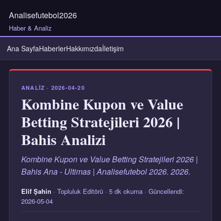
Analisefutebol2026
Haber & Analiz
Ana Sayfa
Haberler
Hakkımızda
İletişim
ANALIZ · 2026-04-20
Kombine Kupon ve Value
Betting Stratejileri 2026 |
Bahis Analizi
Kombine Kupon ve Value Betting Stratejileri 2026 |
Bahis Ana - Ultimas | Analisefutebol 2026. 2026.
Elif Şahin
· Topluluk Editörü · 5 dk okuma · Güncellendi:
2026-05-04