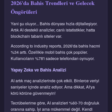
2026'da Bahis Trendleri ve Gelecek
Öngörüleri
Yani şu oluyor... Bahis dünyası hızla dijitalleşiyor.
Artık AI destekli analizler, canlı istatistikler, hatta
blockchain tabanlı siteler var.
According to industry reports, 2026'da bahis hacmi
%34 arttı. Özellikle mobil bahis çok popüler.
Kullanıcıların %78'i sadece telefondan oynuyor.
Yapay Zeka ve Bahis Analizi
AI artık maç analizlerinde çok etkili. Binlerce veriyi
saniyeler içinde analiz ediyor. Ama dikkat, AI'ya
körü körüne güvenmeyin!
Tecrübelerime göre, AI analizleri %60-70 doğruluk
oranına sahip. İyi ama mükemmel değil. Kendi