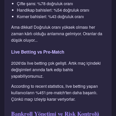
Çifte şans: %78 doğruluk oranı
Handikap bahisleri: %54 doğruluk oranı
Korner bahisleri: %43 doğruluk oranı
Ama dikkat! Doğruluk oranı yüksek olması her
zaman kârlı olduğu anlamına gelmiyor. Oranlar da
düşük oluyor...
Live Betting vs Pre-Match
2026'da live betting çok gelişti. Artık maç içindeki
değişimleri anında fark edip bahis
yapabiliyorsunuz.
According to recent statistics, live betting yapan
kullanıcıların %45'i pre-match'ten daha başarılı.
Çünkü maçı izleyip karar veriyorlar.
Bankroll Yönetimi ve Risk Kontrolü