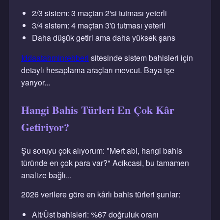
2/3 sistem: 3 maçtan 2'si tutması yeterli
3/4 sistem: 4 maçtan 3'ü tutması yeterli
Daha düşük getiri ama daha yüksek şans
Iddaatahminrehberi
sitesinde sistem bahisleri için
detaylı hesaplama araçları mevcut. Baya işe
yarıyor...
Hangi Bahis Türleri En Çok Kâr
Getiriyor?
Şu soruyu çok alıyorum: "Mert abi, hangi bahis
türünde en çok para var?" Acikcasi, bu tamamen
analize bağlı...
2026 verilere göre en kârlı bahis türleri şunlar:
Alt/Üst bahisleri: %67 doğruluk oranı