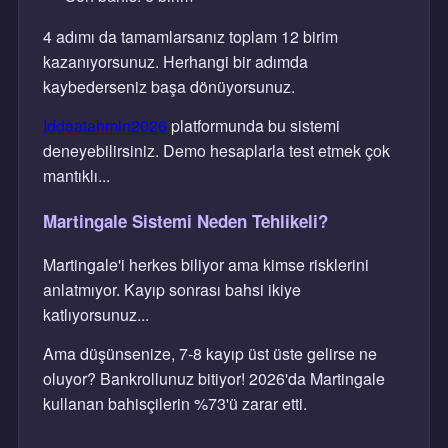
4 adımı da tamamlarsanız toplam 12 birim
kazanıyorsunuz. Herhangi bir adımda
kaybederseniz başa dönüyorsunuz.
Iddaatahmin2026
platformunda bu sistemi
deneyebilirsiniz. Demo hesaplarla test etmek çok
mantıklı...
Martingale Sistemi Neden Tehlikeli?
Martingale'i herkes biliyor ama kimse risklerini
anlatmıyor. Kayıp sonrası bahsi ikiye
katlıyorsunuz...
Ama düşünsenize, 7-8 kayıp üst üste gelirse ne
oluyor? Bankrollunuz bitiyor! 2026'da Martingale
kullanan bahisçilerin %73'ü zarar etti.