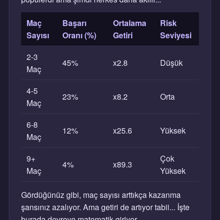
Maç
Başarı
Ortalama
Risk
Sayısı
Oranı (%)
Getiri
Seviyesi
2-3
45%
x2.8
Düşük
Maç
4-5
23%
x8.2
Orta
Maç
6-8
12%
x25.6
Yüksek
Maç
9+
Çok
4%
x89.3
Maç
Yüksek
Gördüğünüz gibi, maç sayısı arttıkça kazanma
şansınız azalıyor. Ama getiri de artıyor tabii... İşte
burada devreye matematik giriyor.