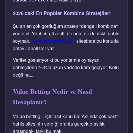
2026'daki En Popüler Kombine Stratejileri
Şu an en çok gördüğüm strateji "dengeli kombine"
yöntemi. Yani bir güvenli, bir orta, bir de riskli bahis
koymak.
Bahistahminleri2026
sitesinde bu konuda
detaylı analizler var.
Veriler gösteriyor ki bu yöntemle oynayan
bahisçilerin %34'ü uzun vadede kâra geçiyor. Kötü
değil ha...
Value Betting Nedir ve Nasıl
Hesaplanır?
Value betting... İşte asıl konu bu! Aslında çok basit:
bahis sitesinin verdiği oranla gerçek olasılık
arasındaki farkı bulmak.