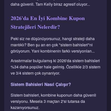
daha güvenli. Tam Kelly biraz agresif oluyor...
2026'da En İyi Kombine Kupon
Stratejileri Nelerdir?
Peki siz ne düşünüyorsunuz, hangi strateji daha
mantıklı? Ben şu an en çok "sistem bahisleri"ni
görüyorum. Yani kombinenin farklı versiyonları...
Arastırmalar bulgulamış ki 2026'da sistem bahisleri
%34 daha popüler hale gelmiş. Özellikle 2/3 sistem
ve 3/4 sistem çok oynaniyor.
Sistem Bahisleri Nasıl Çalışır?
Sistem bahisleri, kombine kuponun daha güvenli
versiyonu. Mesela 3 maçtan 2'si tutarsa da
kazanıyorsunuz.