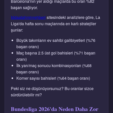
Barcelona'nın yer aldığı maçlarda bu oran %82
başarı sağlıyor.
Iddaatahminrehberi
sitesindeki analizlere göre, La
Liga'da hafta sonu maçlarında en karlı stratejiler
şunlar:
Büyük takımların ev sahibi galibiyetleri (%76
başarı oranı)
Maç başına 2.5 üst gol bahisleri (%71 başarı
oranı)
İlk yarı/maç sonucu kombinasyonları (%68
başarı oranı)
Korner sayısı bahisleri (%64 başarı oranı)
Peki siz ne düşünüyorsunuz? Bu oranlar sizce
sürdürülebilir mi?
Bundesliga 2026'da Neden Daha Zor