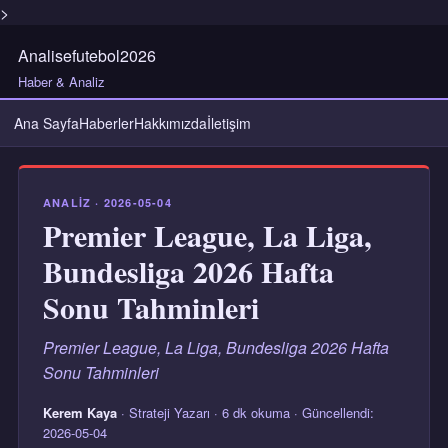
>
Analisefutebol2026
Haber & Analiz
Ana Sayfa
Haberler
Hakkımızda
İletişim
ANALIZ · 2026-05-04
Premier League, La Liga,
Bundesliga 2026 Hafta
Sonu Tahminleri
Premier League, La Liga, Bundesliga 2026 Hafta
Sonu Tahminleri
Kerem Kaya
· Strateji Yazarı · 6 dk okuma · Güncellendi:
2026-05-04