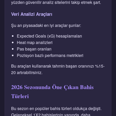
yüzden güvenilir analiz sitelerini takip etmek şart.
Veri Analizi Araçları
Şu an piyasadaki en iyi araçlar şunlar:
Expected Goals (xG) hesaplamaları
Heat map analizleri
Pas başarı oranları
Pozisyon bazlı performans metrikleri
Bu araçları kullanarak tahmin başarı oranınızı %15-
20 artırabilirsiniz.
2026 Sezonunda Öne Çıkan Bahis
Türleri
Bu sezon en popüler bahis türleri oldukça değişti.
Geleneksel 1X2 bahislerinin yanında, daha