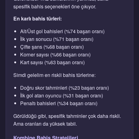
spesifik bahis seçenekleri öne çıkıyor.
En karlı bahis türleri:
Alt/Üst gol bahisleri (%74 başarı oranı)
İlk yarı sonucu (%71 başarı oranı)
Çifte şans (%68 başarı oranı)
Korner sayısı (%66 başarı oranı)
Kart sayısı (%63 başarı oranı)
Simdi gelelim en riskli bahis türlerine:
Doğru skor tahminleri (%23 başarı oranı)
İlk gol atan oyuncu (%31 başarı oranı)
Penaltı bahisleri (%34 başarı oranı)
Görüldüğü gibi, spesifik tahminler çok daha riskli.
Ama oranları da yüksek tabii.
Kombine Bahis Stratejileri