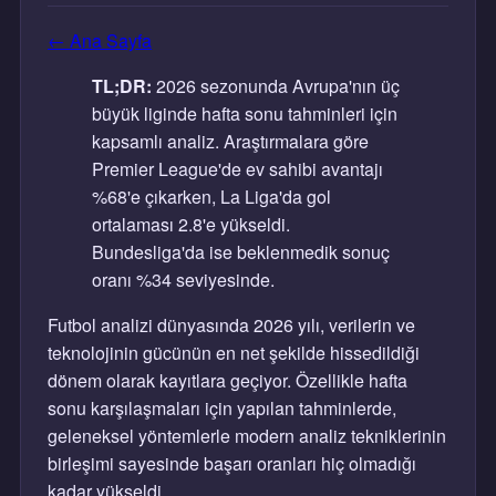
← Ana Sayfa
TL;DR:
2026 sezonunda Avrupa'nın üç
büyük liginde hafta sonu tahminleri için
kapsamlı analiz. Araştırmalara göre
Premier League'de ev sahibi avantajı
%68'e çıkarken, La Liga'da gol
ortalaması 2.8'e yükseldi.
Bundesliga'da ise beklenmedik sonuç
oranı %34 seviyesinde.
Futbol analizi dünyasında 2026 yılı, verilerin ve
teknolojinin gücünün en net şekilde hissedildiği
dönem olarak kayıtlara geçiyor. Özellikle hafta
sonu karşılaşmaları için yapılan tahminlerde,
geleneksel yöntemlerle modern analiz tekniklerinin
birleşimi sayesinde başarı oranları hiç olmadığı
kadar yükseldi.