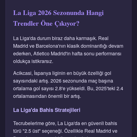
La Liga 2026 Sezonunda Hangi
Trendler Öne Çıkıyor?
La Liga'da durum biraz daha karmaşık. Real
Madrid ve Barcelona'nın klasik dominantlığı devam
ederken, Atletico Madrid'in hafta sonu performansı
oldukça istikrarsız.
Acikcasi, İspanya liginin en büyük özelliği gol
sayısındaki artış. 2026 sezonunda maç başına
ortalama gol sayısı 2.8'e yükseldi. Bu, 2025'teki 2.4
ortalamasından önemli bir artış.
La Liga'da Bahis Stratejileri
Tecrubelerime göre, La Liga'da en güvenli bahis
türü "2.5 üst" seçeneği. Özellikle Real Madrid ve