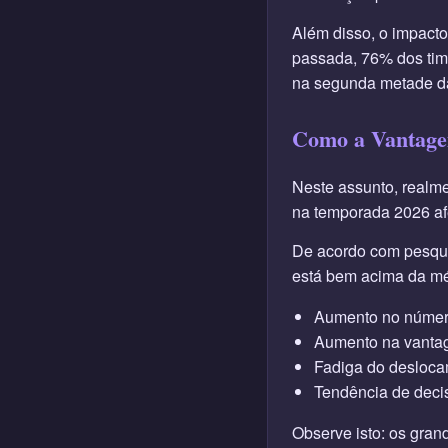
Além disso, o impact
passada, 76% dos tim
na segunda metade d
Como a Vantag
Neste assunto, real
na temporada 2026 af
De acordo com pesquis
está bem acima da mé
Aumento no númer
Aumento na vanta
Fadiga do deslocam
Tendência de decis
Observe isto: os gran