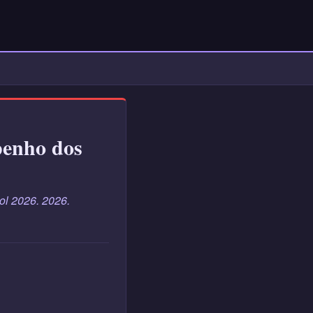
penho dos
bol 2026. 2026.