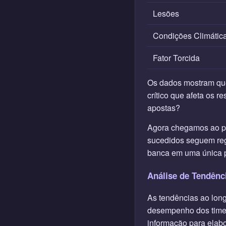
Lesões
Condições Climátic
Fator Torcida
Os dados mostram que
crítico que afeta os r
apostas?
Agora chegamos ao po
sucedidos seguem regr
banca em uma única p
Análise de Tendênc
As tendências ao lon
desempenho dos times
informação para elabo