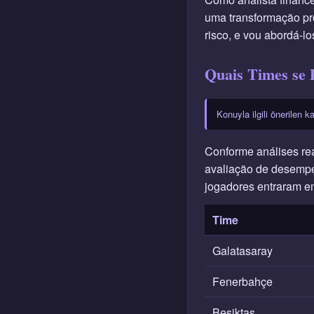
uma transformação pr
risco, e vou abordá-l
Quais Times se
Konuyla ilgili önerilen 
Conforme análises re
avaliação de desempe
jogadores entraram e
Time
Galatasaray
Fenerbahçe
Beşiktaş