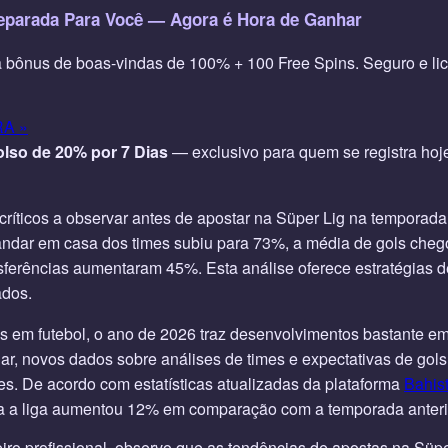
reparada Para Você — Agora é Hora de Ganhar
bônus de boas-vindas de 100% + 100 Free Spins. Seguro e lic
A »
so de 20% por 7 Dias
— exclusivo para quem se registra hoj
críticos a observar antes de apostar na Süper Lig na temporada
dar em casa dos times subiu para 73%, a média de gols chego
sferências aumentaram 45%. Esta análise oferece estratégias 
dos.
 em futebol, o ano de 2026 traz desenvolvimentos bastante e
lar, novos dados sobre análises de times e expectativas de gol
res. De acordo com estatísticas atualizadas da plataforma
Bahis
a a liga aumentou 12% em comparação com a temporada anteri
iro profissional, observo que as tendências de apostas na Süp