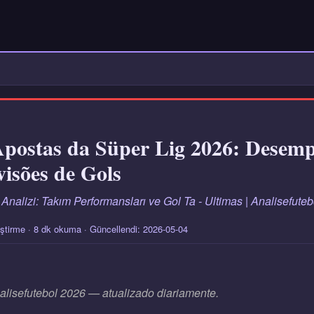
Apostas da Süper Lig 2026: Desem
visões de Gols
Analizi: Takım Performansları ve Gol Ta - Ultimas | Analisefute
iştirme · 8 dk okuma · Güncellendi: 2026-05-04
alisefutebol 2026 — atualizado diariamente.