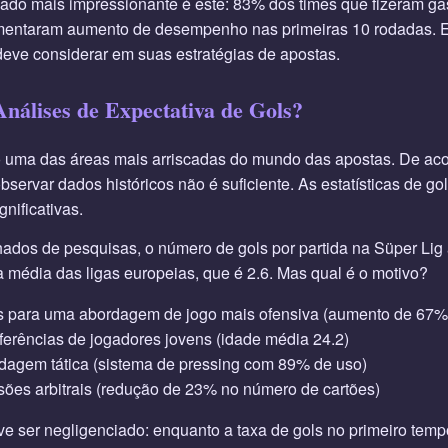
dado mais impressionante é este: 83% dos times que fizeram g
imentaram aumento de desempenho nas primeiras 10 rodadas. E
deve considerar em suas estratégias de apostas.
nálises de Expectativa de Gols?
o uma das áreas mais arriscadas do mundo das apostas. De ac
bservar dados históricos não é suficiente. As estatísticas de g
nificativas.
ados de pesquisas, o número de gols por partida na Süper Lig
média das ligas europeias, que é 2.6. Mas qual é o motivo?
 para uma abordagem de jogo mais ofensiva (aumento de 67%
erências de jogadores jovens (idade média 24.2)
agem tática (sistema de pressing com 89% de uso)
sões arbitrais (redução de 23% no número de cartões)
e ser negligenciado: enquanto a taxa de gols no primeiro tem