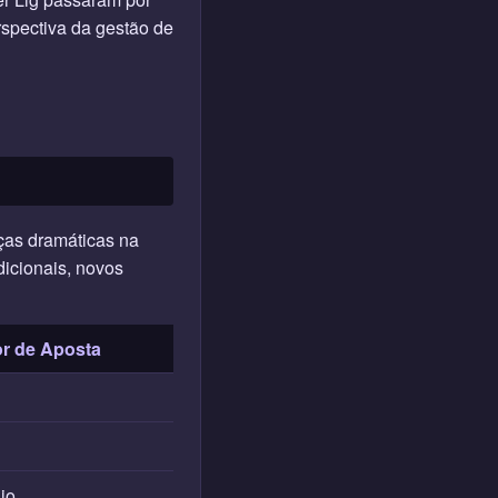
spectiva da gestão de
ças dramáticas na
icionais, novos
or de Aposta
io