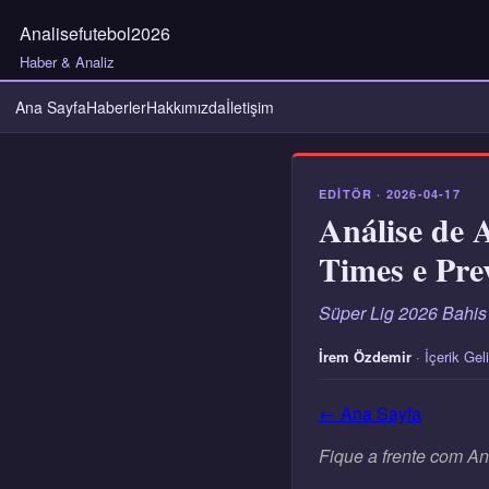
Analisefutebol2026
Haber & Analiz
Ana Sayfa
Haberler
Hakkımızda
İletişim
EDITÖR · 2026-04-17
Análise de 
Times e Pre
Süper Lig 2026 Bahis 
İrem Özdemir
· İçerik Gel
← Ana Sayfa
Fique a frente com An