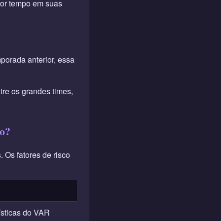
tor tempo em suas
porada anterior, essa
re os grandes times,
co?
 Os fatores de risco
sticas do VAR