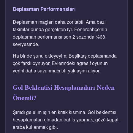
Deplasman Performansları
Deplasman maçları daha zor tabii. Ama bazı
takımlar bunda gerçekten iyi. Fenerbahçe'nin
deplasman performansı son 2 sezonda %68
seviyesinde.
Ha bir de şunu ekleyeyim: Beşiktaş deplasmanda
çok farklı oynuyor. Evlerindeki agresif oyunun
yerini daha savunmacı bir yaklaşım alıyor.
Gol Beklentisi Hesaplamaları Neden
Önemli?
Şimdi gelelim işin en kritik kısmına. Gol beklentisi
hesaplamaları olmadan bahis yapmak, gözü kapalı
araba kullanmak gibi.