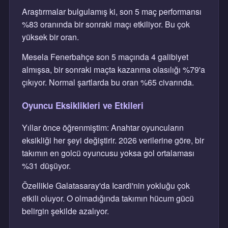
Araştırmalar bulgulamış ki, son 5 maç performansı
%83 oranında bir sonraki maçı etkiliyor. Bu çok
yüksek bir oran.
Mesela Fenerbahçe son 5 maçında 4 galibiyet
almışsa, bir sonraki maçta kazanma olasılığı %79'a
çıkıyor. Normal şartlarda bu oran %65 civarında.
Oyuncu Eksiklikleri ve Etkileri
Yıllar önce öğrenmiştim: Anahtar oyuncuların
eksikliği her şeyi değiştirir. 2026 verilerine göre, bir
takımın en golcü oyuncusu yoksa gol ortalaması
%31 düşüyor.
Özellikle Galatasaray'da Icardi'nin yokluğu çok
etkili oluyor. O olmadığında takımın hücum gücü
belirgin şekilde azalıyor.