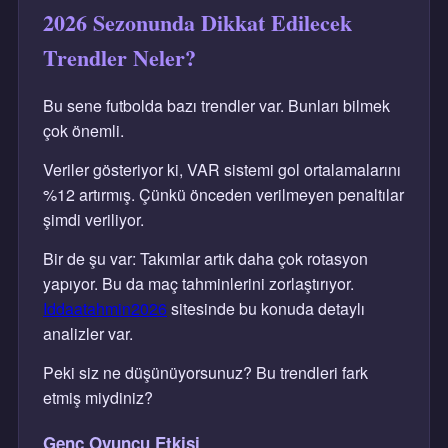
2026 Sezonunda Dikkat Edilecek
Trendler Neler?
Bu sene futbolda bazı trendler var. Bunları bilmek
çok önemli.
Veriler gösteriyor ki, VAR sistemi gol ortalamalarını
%12 artırmış. Çünkü önceden verilmeyen penaltılar
şimdi veriliyor.
Bir de şu var: Takımlar artık daha çok rotasyon
yapıyor. Bu da maç tahminlerini zorlaştırıyor.
Iddaatahmin2026
sitesinde bu konuda detaylı
analizler var.
Peki siz ne düşünüyorsunuz? Bu trendleri fark
etmiş miydiniz?
Genç Oyuncu Etkisi