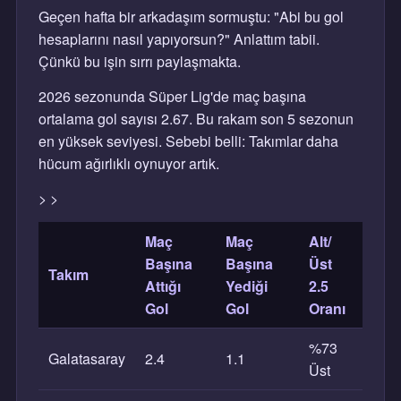
Geçen hafta bir arkadaşım sormuştu: "Abi bu gol
hesaplarını nasıl yapıyorsun?" Anlattım tabii.
Çünkü bu işin sırrı paylaşmakta.
2026 sezonunda Süper Lig'de maç başına
ortalama gol sayısı 2.67. Bu rakam son 5 sezonun
en yüksek seviyesi. Sebebi belli: Takımlar daha
hücum ağırlıklı oynuyor artık.
> >
Maç
Maç
Alt/
Başına
Başına
Üst
Takım
Attığı
Yediği
2.5
Gol
Gol
Oranı
%73
Galatasaray
2.4
1.1
Üst