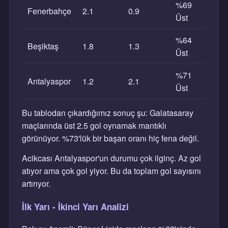
%69
Fenerbahçe
2.1
0.9
Üst
%64
Beşiktaş
1.8
1.3
Üst
%71
Antalyaspor
1.2
2.1
Üst
Bu tablodan çıkardığımız sonuç şu: Galatasaray
maçlarında üst 2.5 gol oynamak mantıklı
görünüyor. %73'lük bir başarı oranı hiç fena değil.
Acikcası Antalyaspor'un durumu çok ilginç. Az gol
atıyor ama çok gol yiyor. Bu da toplam gol sayısını
artırıyor.
İlk Yarı - İkinci Yarı Analizi