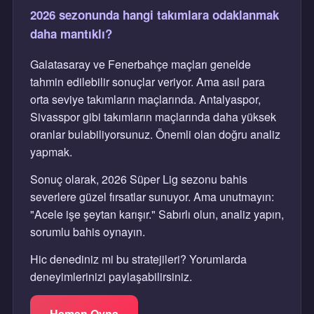
2026 sezonunda hangi takımlara odaklanmak
daha mantıklı?
Galatasaray ve Fenerbahçe maçları genelde
tahmin edilebilir sonuçlar veriyor. Ama asıl para
orta seviye takımların maçlarında. Antalyaspor,
Sivasspor gibi takımların maçlarında daha yüksek
oranlar bulabiliyorsunuz. Önemli olan doğru analiz
yapmak.
Sonuç olarak, 2026 Süper Lig sezonu bahis
severlere güzel fırsatlar sunuyor. Ama unutmayın:
"Acele işe şeytan karışır." Sabırlı olun, analiz yapın,
sorumlu bahis oynayın.
Hic denediniz mi bu stratejileri? Yorumlarda
deneyimlerinizi paylaşabilirsiniz.
Hemen Oyna