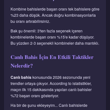
Kombine bahislerde başarı oranı tek bahislere göre
%23 daha düşük. Ancak doğru kombinasyonlarla
bu oranı artırabilirsiniz.
Bak şu önemli: 3'ten fazla seçenek içeren
kombinelerde başarı oranı %15'e kadar düşüyor.
Bu yüzden 2-3 seçenekli kombineler daha mantıklı.
Canlı Bahis İçin En Etkili Taktikler
Nelerdir?
Canlı bahis
konusunda 2026 sezonunda yeni
trendler ortaya çıkıyor. According to istatistikler,
maçın ilk 15 dakikasında yapılan canlı bahisler
%72 başarı oranı gösteriyor.
Ha bir de şunu ekleyeyim... Canlı bahislerde