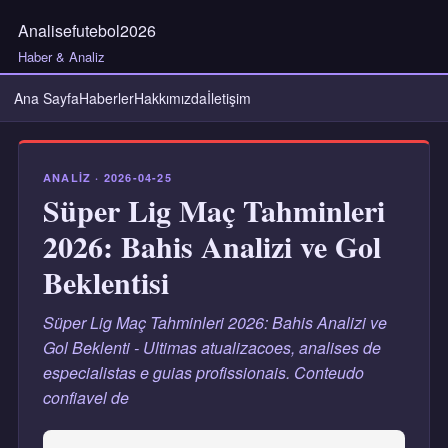
Analisefutebol2026
Haber & Analiz
Ana Sayfa
Haberler
Hakkımızda
İletişim
ANALIZ · 2026-04-25
Süper Lig Maç Tahminleri
2026: Bahis Analizi ve Gol
Beklentisi
Süper Lig Maç Tahminleri 2026: Bahis Analizi ve
Gol Beklenti - Ultimas atualizacoes, analises de
especialistas e guias profissionais. Conteudo
confiavel de