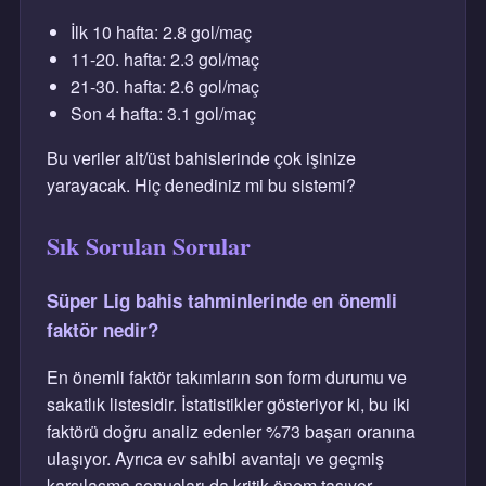
İlk 10 hafta: 2.8 gol/maç
11-20. hafta: 2.3 gol/maç
21-30. hafta: 2.6 gol/maç
Son 4 hafta: 3.1 gol/maç
Bu veriler alt/üst bahislerinde çok işinize
yarayacak. Hiç denediniz mi bu sistemi?
Sık Sorulan Sorular
Süper Lig bahis tahminlerinde en önemli
faktör nedir?
En önemli faktör takımların son form durumu ve
sakatlık listesidir. İstatistikler gösteriyor ki, bu iki
faktörü doğru analiz edenler %73 başarı oranına
ulaşıyor. Ayrıca ev sahibi avantajı ve geçmiş
karşılaşma sonuçları da kritik önem taşıyor.