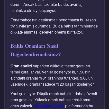
durum. Ancak bazı takımlar bu dezavantajı
minimize etmeyi başarıyor.
Fenerbahçe'nin deplasman performansı bu sezon
%15 iyileşmiş durumda. Bu da bahis tahminlerinde
dikkate alınması gereken önemli bir faktör.
Bahis Oranları Nasıl
Değerlendirmelisiniz?
Oran analizi
yaparken dikkat etmeniz gereken
temel kurallar var. Veriler gösteriyor ki, 1.50'nin
altındaki oranlar %81 oranında tutarken, 3.00'ün
üzerindeki oranlar sadece %23 başarı gösteriyor.
Yani şu oluyor: Düşük oranlı bahisler daha güvenli
ama getiri az. Yüksek oranlı bahisler riskli ama
getiri yüksek.
Iddaatahmin2026
platformunda bu