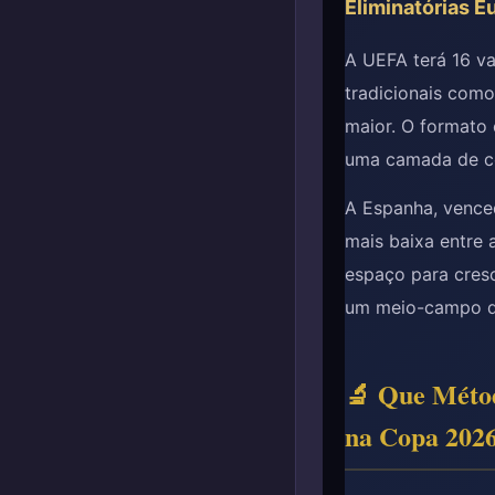
Eliminatórias E
A UEFA terá 16 va
tradicionais com
maior. O formato 
uma camada de co
A Espanha, vence
mais baixa entre 
espaço para cresc
um meio-campo qu
🔬 Que Métod
na Copa 202