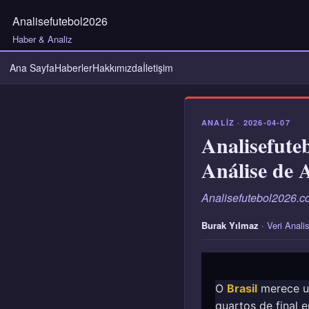
Analisefutebol2026
Haber & Analiz
Ana Sayfa
Haberler
Hakkımızda
İletişim
ANALIZ · 2026-04-07
Analisefute
Análise de 
Analisefutebol2026.co
Burak Yılmaz
· Veri Anali
O
Brasil
merece um
quartos de final e