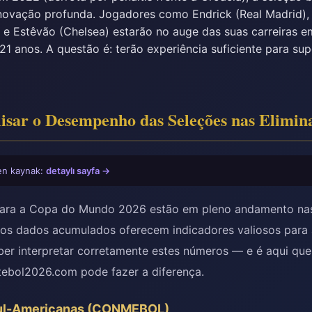
novação profunda. Jogadores como Endrick (Real Madrid),
 e Estêvão (Chelsea) estarão no auge das suas carreiras 
 21 anos. A questão é: terão experiência suficiente para su
sar o Desempenho das Seleções nas Elimina
ilen kaynak:
detaylı sayfa →
 para a Copa do Mundo 2026 estão em pleno andamento nas
 os dados acumulados oferecem indicadores valiosos para 
ber interpretar corretamente estes números — e é aqui qu
tebol2026.com pode fazer a diferença.
 Sul-Americanas (CONMEBOL)