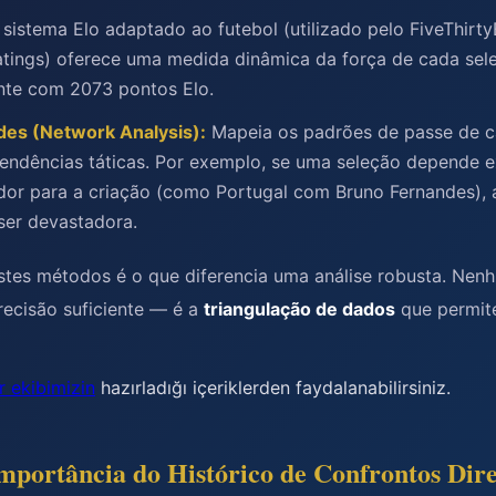
sistema Elo adaptado ao futebol (utilizado pelo FiveThirty
atings) oferece uma medida dinâmica da força de cada sel
ente com 2073 pontos Elo.
des (Network Analysis):
Mapeia os padrões de passe de c
ependências táticas. Por exemplo, se uma seleção depende 
dor para a criação (como Portugal com Bruno Fernandes), 
ser devastadora.
tes métodos é o que diferencia uma análise robusta. Nen
recisão suficiente — é a
triangulação de dados
que permit
r ekibimizin
hazırladığı içeriklerden faydalanabilirsiniz.
Importância do Histórico de Confrontos Dir