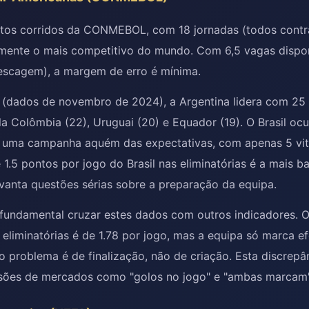
tos corridos da CONMEBOL, com 18 jornadas (todos contr
camente o mais competitivo do mundo. Com 6,5 vagas dispo
pescagem), a margem de erro é mínima.
a (dados de novembro de 2024), a Argentina lidera com 25
la Colômbia (22), Uruguai (20) e Equador (19). O Brasil oc
uma campanha aquém das expectativas, com apenas 5 vit
 1.5 pontos por jogo do Brasil nas eliminatórias é a mais b
vanta questões sérias sobre a preparação da equipa.
é fundamental cruzar estes dados com outros indicadores. 
s eliminatórias é de 1.78 por jogo, mas a equipa só marca e
 problema é de finalização, não de criação. Esta discrep
visões de mercados como "golos no jogo" e "ambas marcam"