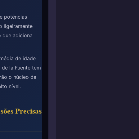
e potências
o ligeiramente
o que adiciona
 média de idade
s de la Fuente tem
arão o núcleo de
to nível.
sões Precisas