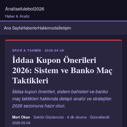
Analisefutebol2026
Haber & Analiz
Ana Sayfa
Haberler
Hakkımızda
İletişim
SPOR & TAHMIN · 2026-04-29
İddaa Kupon Önerileri
2026: Sistem ve Banko Maç
Taktikleri
İddaa kupon önerileri, sistem bahisleri ve banko
maç taktikleri hakkında detaylı analiz ve stratejiler.
2026 sezonuna hazır olun.
Mert Okan
· Sektör Gözlemcisi · 6 dk okuma · Güncellendi:
2026-05-04