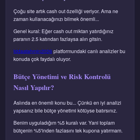
Çoğu site artık cash out özelliği veriyor. Ama ne
zaman kullanacağınızı bilmek önemli...
Genel kural: Eğer cash out miktarı yatırdığınız
paranın 2.5 katından fazlaysa alın gitsin.
Iddaatahmin2026
platformundaki canlı analizler bu
konuda çok faydalı oluyor.
Bütçe Yönetimi ve Risk Kontrolü
Nasıl Yapılır?
Aslında en önemli konu bu... Çünkü en iyi analizi
yapsanız bile bütçe yönetimi kötüyse batırsınız.
Benim uyguladığım %5 kuralı var. Yani toplam
bütçenin %5'inden fazlasını tek kupona yatırmam.