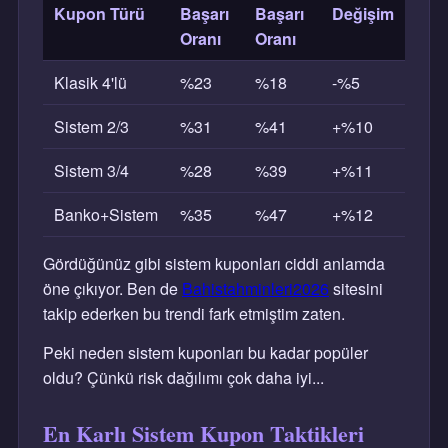
Kupon Türü
Başarı
Başarı
Değişim
Oranı
Oranı
Klasik 4'lü
%23
%18
-%5
Sistem 2/3
%31
%41
+%10
Sistem 3/4
%28
%39
+%11
Banko+Sistem
%35
%47
+%12
Gördüğünüz gibi sistem kuponları ciddi anlamda
öne çıkıyor. Ben de
Bahistahminleri2026
sitesini
takip ederken bu trendi fark etmiştim zaten.
Peki neden sistem kuponları bu kadar popüler
oldu? Çünkü risk dağılımı çok daha iyi...
En Karlı Sistem Kupon Taktikleri