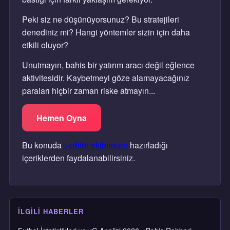
Peki siz ne düşünüyorsunuz? Bu stratejileri
denediniz mi? Hangi yöntemler sizin için daha
etkili oluyor?
Unutmayın, bahis bir yatırım aracı değil eğlence
aktivitesidir. Kaybetmeyi göze alamayacağınız
paraları hiçbir zaman riske atmayın...
Hemen Oyna
Bu konuda
>editör ekibimizin
hazırladığı
içeriklerden faydalanabilirsiniz.
İLGILI HABERLER