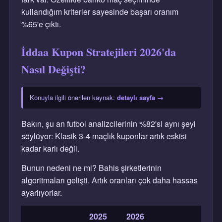
kullandığım kriterler sayesinde başarı oranım
%65'e çıktı.
İddaa Kupon Stratejileri 2026'da
Nasıl Değişti?
Konuyla ilgili önerilen kaynak:
detaylı sayfa →
Bakın, şu an futbol analizcilerinin %82'si aynı şeyi
söylüyor: Klasik 3-4 maçlık kuponlar artık eskisi
kadar karlı değil.
Bunun nedeni ne mi? Bahis şirketlerinin
algoritmaları gelişti. Artık oranları çok daha hassas
ayarlıyorlar.
2025
2026