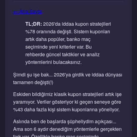
← Ana Sayfa
TL;DR:
2026'da iddaa kupon stratejileri
%78 oranında değişti. Sistem kuponları
artık daha popüler, banko maç
seçiminde yeni kriterler var. Bu
rehberde güncel taktikler ve analiz
yöntemlerini bulacaksınız.
Şimdi şu işe bak... 2026'ya girdik ve iddaa dünyası
tamamen değişti(!)
Eskiden bildiğimiz klasik kupon stratejileri artık işe
yaramıyor. Veriler gösteriyor ki geçen seneye göre
%43 daha fazla kişi sistem kuponlarına yöneliyor.
Aslında ben de başlarda şüpheliydim açıkçası...
Ama son 6 aydır denediğim yöntemlerle gerçekten
fark var. Özellikle banko maç seçiminde