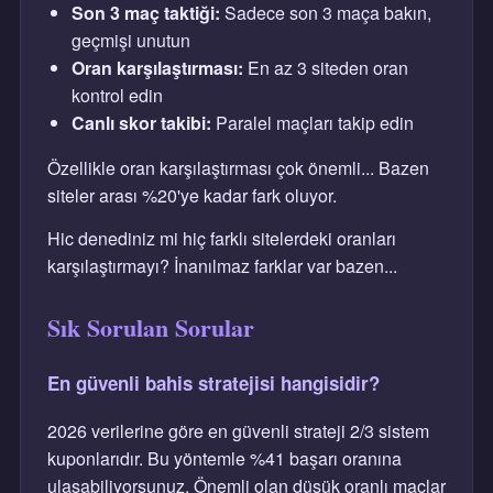
Son 3 maç taktiği:
Sadece son 3 maça bakın,
geçmişi unutun
Oran karşılaştırması:
En az 3 siteden oran
kontrol edin
Canlı skor takibi:
Paralel maçları takip edin
Özellikle oran karşılaştırması çok önemli... Bazen
siteler arası %20'ye kadar fark oluyor.
Hic denediniz mi hiç farklı sitelerdeki oranları
karşılaştırmayı? İnanılmaz farklar var bazen...
Sık Sorulan Sorular
En güvenli bahis stratejisi hangisidir?
2026 verilerine göre en güvenli strateji 2/3 sistem
kuponlarıdır. Bu yöntemle %41 başarı oranına
ulaşabiliyorsunuz. Önemli olan düşük oranlı maçlar