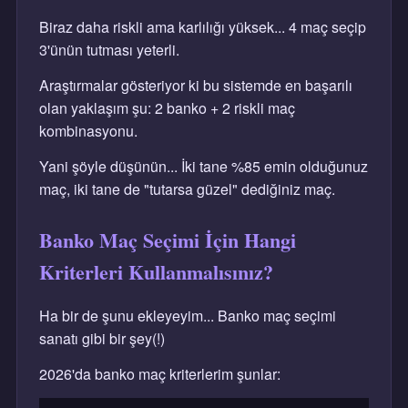
Biraz daha riskli ama karlılığı yüksek... 4 maç seçip
3'ünün tutması yeterli.
Araştırmalar gösteriyor ki bu sistemde en başarılı
olan yaklaşım şu: 2 banko + 2 riskli maç
kombinasyonu.
Yani şöyle düşünün... İki tane %85 emin olduğunuz
maç, iki tane de "tutarsa güzel" dediğiniz maç.
Banko Maç Seçimi İçin Hangi
Kriterleri Kullanmalısınız?
Ha bir de şunu ekleyeyim... Banko maç seçimi
sanatı gibi bir şey(!)
2026'da banko maç kriterlerim şunlar: