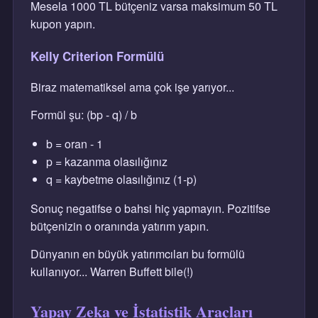
Mesela 1000 TL bütçeniz varsa maksimum 50 TL
kupon yapın.
Kelly Criterion Formülü
Biraz matematiksel ama çok işe yarıyor...
Formül şu: (bp - q) / b
b = oran - 1
p = kazanma olasılığınız
q = kaybetme olasılığınız (1-p)
Sonuç negatifse o bahsi hiç yapmayın. Pozitifse
bütçenizin o oranında yatırım yapın.
Dünyanın en büyük yatırımcıları bu formülü
kullanıyor... Warren Buffett bile(!)
Yapay Zeka ve İstatistik Araçları