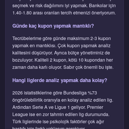
seçmek ve risk dağılımını iyi yapmak. Bankolar için
1.40-1.80 arası oranları tercih etmenizi öneriyorum.
Günde kaç kupon yapmak mantıklı?
Tecrübelerime göre günde maksimum 2-3 kupon
yapmak en mantıklısı. Çok kupon yapmak analiz
kalitesini düşürüyor. Ayrıca bütçe yönetiminiz de
bozuluyor. Kaliteli 2 kupon, kötü 10 kupondan her
zaman daha karlı oluyor. Sabır çok önemli bu işte.
Hangi liglerde analiz yapmak daha kolay?
2026 istatistiklerine göre Bundesliga %73
öngörülebilirlik oranıyla en kolay analiz edilen lig.
Ardından Serie A ve Ligue 1 geliyor. Premier
League ise en zor tahmin edilen lig durumunda.
Türk liglerinde ise psikolojik faktörler çok ağır
bastığı için farklı yaklaşım gerekiyor.