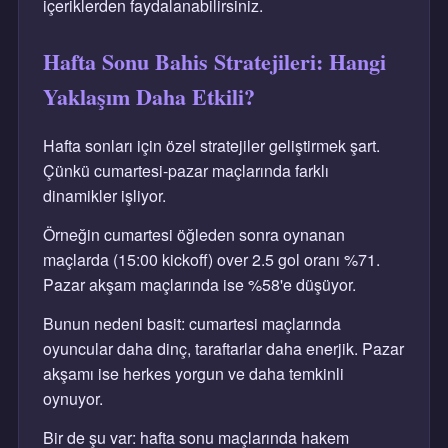
içeriklerden faydalanabilirsiniz.
Hafta Sonu Bahis Stratejileri: Hangi
Yaklaşım Daha Etkili?
Hafta sonları için özel stratejiler geliştirmek şart.
Çünkü cumartesi-pazar maçlarında farklı
dinamikler işliyor.
Örneğin cumartesi öğleden sonra oynanan
maçlarda (15:00 kickoff) over 2.5 gol oranı %71.
Pazar akşam maçlarında ise %58'e düşüyor.
Bunun nedeni basit: cumartesi maçlarında
oyuncular daha dinç, taraftarlar daha enerjik. Pazar
akşamı ise herkes yorgun ve daha temkinli
oynuyor.
Bir de şu var: hafta sonu maçlarında hakem