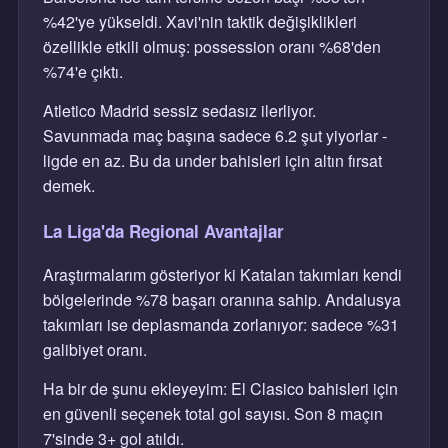
%42'ye yükseldi. Xavi'nin taktik değişiklikleri
özellikle etkili olmuş: possession oranı %68'den
%74'e çıktı.
Atletico Madrid sessiz sedasız ilerliyor.
Savunmada maç başına sadece 6.2 şut yiyorlar -
ligde en az. Bu da under bahisleri için altın fırsat
demek.
La Liga'da Regional Avantajlar
Araştırmalarım gösteriyor ki Katalan takımları kendi
bölgelerinde %78 başarı oranına sahip. Andalusya
takımları ise deplasmanda zorlanıyor: sadece %31
galibiyet oranı.
Ha bir de şunu ekleyeyim: El Clasico bahisleri için
en güvenli seçenek total gol sayısı. Son 8 maçın
7'sinde 3+ gol atıldı.