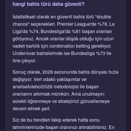
hangi bahis türü daha güvenli?
İstatistiksel olarak en güvenli bahis türü "double
chance" seçenekleri. Premier League'de %78, La
Liga'da %74, Bundesliga'da %81 başarı oranları
görüyoruz. Ancak oranlar düşük olduğu için uzun
vadeli karlılık için combination betting gerekiyor.
Under/over bahislerinde ise Bundesliga %73 ile
öne çıkıyor.
Sonuç olarak, 2026 sezonunda bahis dünyası hızla
değişiyor. Veri odaklı yaklaşımlar ve
analisefutebol2026 metodolojisi ile başarı
oranlarını artırmak mümkün. Ama unutmayın:
sürekli öğrenmeye ve stratejinizi güncellemeye
devam etmek şart.
Siz de bu trendleri takip ederek hafta sonu
tahminlerinizde başarı oranınızı artırabilirsiniz. En