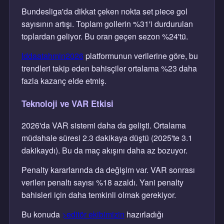
Bundesliga'da dikkat çeken nokta set piece gol
sayısının artışı. Toplam gollerin %31'i durdurulan
toplardan geliyor. Bu oran geçen sezon %24'tü.
Iddaatahmin2026
platformunun verilerine göre, bu
trendleri takip eden bahisçiler ortalama %23 daha
fazla kazanç elde etmiş.
Teknoloji ve VAR Etkisi
2026'da VAR sistemi daha da gelişti. Ortalama
müdahale süresi 2.3 dakikaya düştü (2025'te 3.1
dakikaydı). Bu da maç akışını daha az bozuyor.
Penalty kararlarında da değişim var. VAR sonrası
verilen penaltı sayısı %18 azaldı. Yani penalty
bahisleri için daha temkinli olmak gerekiyor.
Bu konuda
>editör ekibimizin
hazırladığı