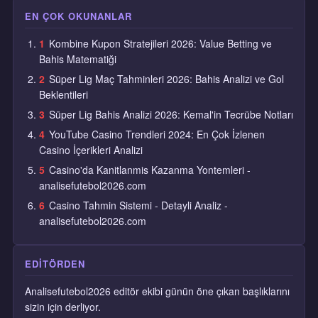
EN ÇOK OKUNANLAR
1
Kombine Kupon Stratejileri 2026: Value Betting ve
Bahis Matematiği
2
Süper Lig Maç Tahminleri 2026: Bahis Analizi ve Gol
Beklentileri
3
Süper Lig Bahis Analizi 2026: Kemal'in Tecrübe Notları
4
YouTube Casino Trendleri 2024: En Çok İzlenen
Casino İçerikleri Analizi
5
Casino'da Kanitlanmis Kazanma Yontemleri -
analisefutebol2026.com
6
Casino Tahmin Sistemi - Detayli Analiz -
analisefutebol2026.com
EDITÖRDEN
Analisefutebol2026 editör ekibi günün öne çıkan başlıklarını
sizin için derliyor.