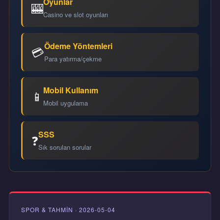
Oyunlar
🎰
Casino ve slot oyunları
Ödeme Yöntemleri
💳
Para yatırma/çekme
Mobil Kullanım
📱
Mobil uygulama
SSS
❓
Sık sorulan sorular
SPOR & TAHMIN · 2026-05-04