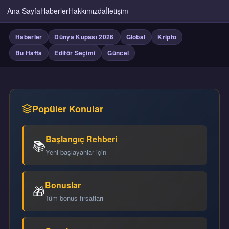
Ana Sayfa
Haberler
Hakkımızda
İletişim
Haberler
Dünya Kupası 2026
Global
Kripto
Bu Hafta
Editör Seçimi
Güncel
Popüler Konular
Başlangıç Rehberi
📚
Yeni başlayanlar için
Bonuslar
🎁
Tüm bonus fırsatları