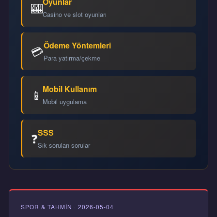
Oyunlar
🎰
Casino ve slot oyunları
Ödeme Yöntemleri
💳
Para yatırma/çekme
Mobil Kullanım
📱
Mobil uygulama
SSS
❓
Sık sorulan sorular
SPOR & TAHMIN · 2026-05-04