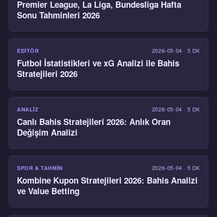
Premier League, La Liga, Bundesliga Hafta
Sonu Tahminleri 2026
2026-05-04 · 5 DK
EDITÖR
Futbol İstatistikleri ve xG Analizi ile Bahis
Stratejileri 2026
2026-05-04 · 5 DK
ANALIZ
Canlı Bahis Stratejileri 2026: Anlık Oran
Değişim Analizi
2026-05-04 · 5 DK
SPOR & TAHMIN
Kombine Kupon Stratejileri 2026: Bahis Analizi
ve Value Betting