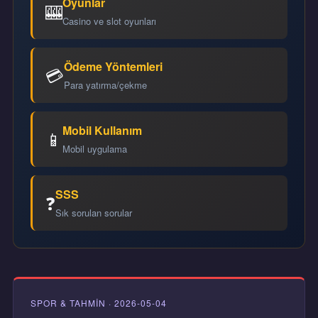
Oyunlar
🎰
Casino ve slot oyunları
Ödeme Yöntemleri
💳
Para yatırma/çekme
Mobil Kullanım
📱
Mobil uygulama
SSS
❓
Sık sorulan sorular
SPOR & TAHMIN · 2026-05-04