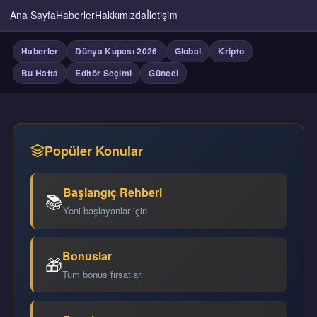
Ana Sayfa
Haberler
Hakkımızda
İletişim
Haberler
Dünya Kupası 2026
Global
Kripto
Bu Hafta
Editör Seçimi
Güncel
Popüler Konular
Başlangıç Rehberi
📚
Yeni başlayanlar için
Bonuslar
🎁
Tüm bonus fırsatları