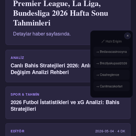
Premier League, La Liga,
Bundesliga 2026 Hafta Sonu
Tahminleri
Detaylar haber sayfasında.
×
🔗 Hızlı Erişim
→ Bedavacasinooyna
2026-05-04 · 5 DK
ANALIZ
→ Brezilyakupasi2026
Canlı Bahis Stratejileri 2026: Anlık Oran
Değişim Analizi Rehberi
→ Crasheglence
→ Canlimacskorlari
2026-05-04 · 7 DK
SPOR & TAHMIN
2026 Futbol İstatistikleri ve xG Analizi: Bahis
Stratejileri
2026-05-04 · 4 DK
EDITÖR