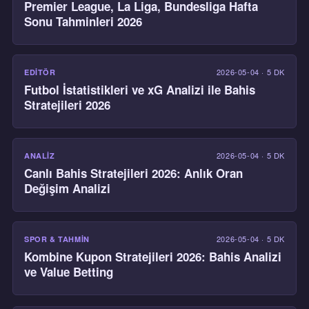
Premier League, La Liga, Bundesliga Hafta
Sonu Tahminleri 2026
2026-05-04 · 5 DK
EDITÖR
Futbol İstatistikleri ve xG Analizi ile Bahis
Stratejileri 2026
2026-05-04 · 5 DK
ANALIZ
Canlı Bahis Stratejileri 2026: Anlık Oran
Değişim Analizi
2026-05-04 · 5 DK
SPOR & TAHMIN
Kombine Kupon Stratejileri 2026: Bahis Analizi
ve Value Betting