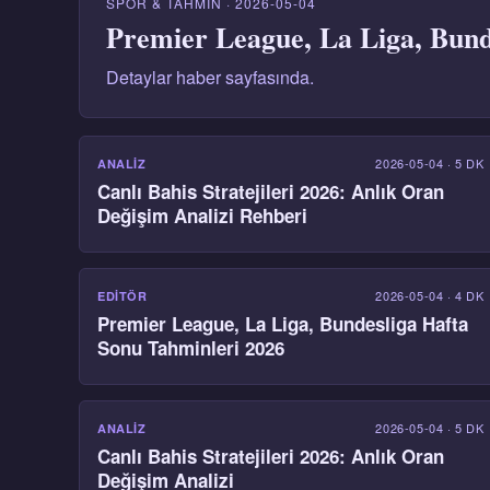
SPOR & TAHMIN · 2026-05-04
Premier League, La Liga, Bund
Detaylar haber sayfasında.
2026-05-04 · 5 DK
ANALIZ
Canlı Bahis Stratejileri 2026: Anlık Oran
Değişim Analizi Rehberi
2026-05-04 · 4 DK
EDITÖR
Premier League, La Liga, Bundesliga Hafta
Sonu Tahminleri 2026
2026-05-04 · 5 DK
ANALIZ
Canlı Bahis Stratejileri 2026: Anlık Oran
Değişim Analizi