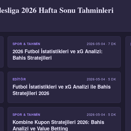
esliga 2026 Hafta Sonu Tahminleri
2026-05-04 · 7 DK
SPOR & TAHMIN
2026 Futbol İstatistikleri ve xG Analizi:
Bahis Stratejileri
2026-05-04 · 5 DK
EDITÖR
Futbol İstatistikleri ve xG Analizi ile Bahis
Stratejileri 2026
2026-05-04 · 5 DK
SPOR & TAHMIN
Kombine Kupon Stratejileri 2026: Bahis
Analizi ve Value Betting