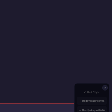
×
🔗 Hızlı Erişim
→ Bedavacasinooyna
→ Brezilyakupasi2026