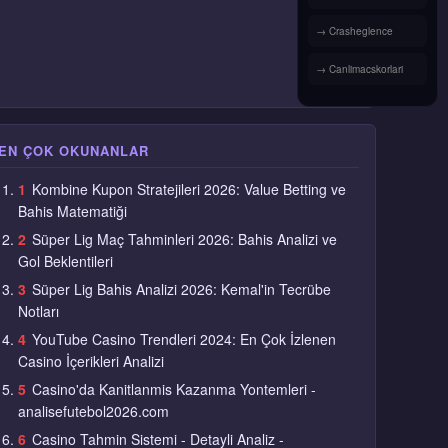
→ Crasheglence
→ Canlimacskorlari
EN ÇOK OKUNANLAR
1
Kombine Kupon Stratejileri 2026: Value Betting ve
Bahis Matematiği
2
Süper Lig Maç Tahminleri 2026: Bahis Analizi ve
Gol Beklentileri
3
Süper Lig Bahis Analizi 2026: Kemal'in Tecrübe
Notları
4
YouTube Casino Trendleri 2024: En Çok İzlenen
Casino İçerikleri Analizi
5
Casino'da Kanitlanmis Kazanma Yontemleri -
analisefutebol2026.com
6
Casino Tahmin Sistemi - Detayli Analiz -